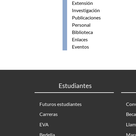
Extensión
Investigación
Publicaciones
Personal
Biblioteca
Enlaces
Eventos
Estudiantes
Futuros estudiantes
Conv
Carreras
Beca
EVA
Llam
Bedelia
Marc