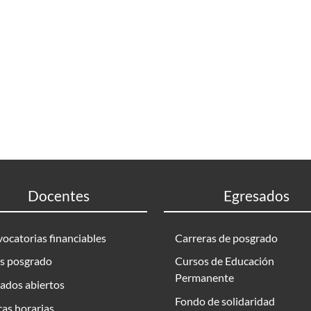
Docentes
Egresados
ocatorias financiables
Carreras de posgrado
s posgrado
Cursos de Educación
Permanente
ados abiertos
Fondo de solidaridad
as horarias