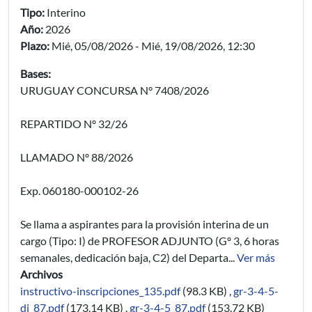
Tipo:
Interino
Año:
2026
Plazo:
Mié, 05/08/2026
-
Mié, 19/08/2026, 12:30
Bases:
URUGUAY CONCURSA N° 7408/2026
REPARTIDO Nº 32/26
LLAMADO Nº 88/2026
Exp. 060180-000102-26
Se llama a aspirantes para la provisión interina de un
cargo (Tipo: I) de PROFESOR ADJUNTO (Gº 3, 6 horas
semanales, dedicación baja, C2) del Departa...
Ver más
Archivos
instructivo-inscripciones_135.pdf
(98.3 KB)
,
gr-3-4-5-
dj_87.pdf
(173.14 KB)
,
gr-3-4-5_87.pdf
(153.72 KB)