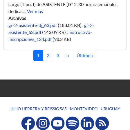
cargo (Tipo: I) de ASISTENTE (Gº 2, 30 horas semanales,
dedicac...
Ver más
Archivos
gr-2-asistente-dj_63.pdf
(188.01 KB)
,
gr-2-
asistente_63.pdf
(143.09 KB)
,
instructivo-
inscripciones_134.pdf
(98.3 KB)
Página actual
Página
Página
Siguiente página
Última página
1
2
3
››
Último »
JULIO HERRERA Y REISSIG 565 - MONTEVIDEO - URUGUAY