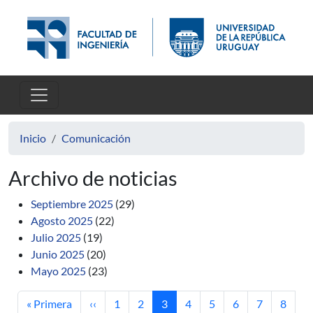
Pasar al contenido principal
Inicio
Comunicación
Archivo de noticias
Septiembre 2025
(29)
Agosto 2025
(22)
Julio 2025
(19)
Junio 2025
(20)
Mayo 2025
(23)
Primera página
Página anterior
Página
Página
Página actual
Página
Página
Página
Página
Página
« Primera
‹‹
1
2
3
4
5
6
7
8