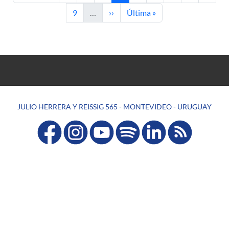
Página
Siguiente página
Última página
9
…
››
Última »
JULIO HERRERA Y REISSIG 565 - MONTEVIDEO - URUGUAY