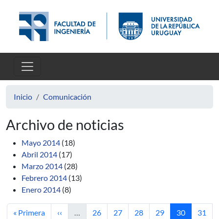
Pasar al contenido principal
Inicio
Comunicación
Archivo de noticias
Mayo 2014
(18)
Abril 2014
(17)
Marzo 2014
(28)
Febrero 2014
(13)
Enero 2014
(8)
Primera página
Página anterior
Página
Página
Página
Página
Página actua
Págin
« Primera
‹‹
…
26
27
28
29
30
31