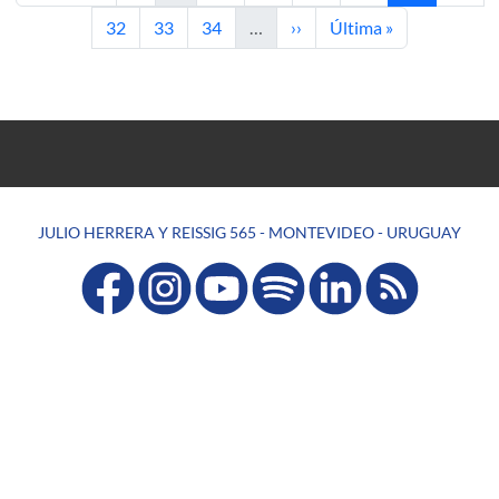
Página
Página
Página
Siguiente página
Última página
32
33
34
…
››
Última »
JULIO HERRERA Y REISSIG 565 - MONTEVIDEO - URUGUAY