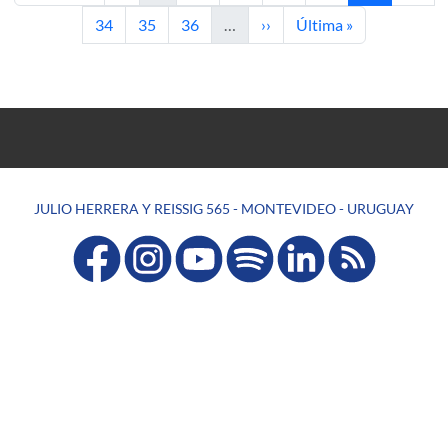
Página
Página
Página
Siguiente página
Última página
34
35
36
…
››
Última »
JULIO HERRERA Y REISSIG 565 - MONTEVIDEO - URUGUAY