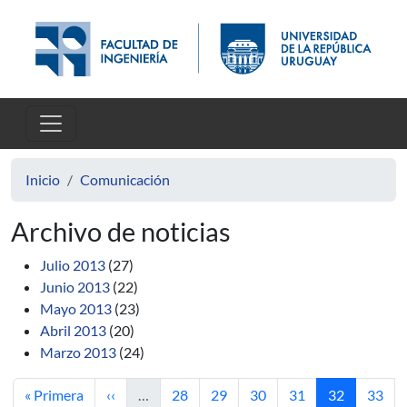
Pasar al contenido principal
Inicio
Comunicación
Archivo de noticias
Julio 2013
(27)
Junio 2013
(22)
Mayo 2013
(23)
Abril 2013
(20)
Marzo 2013
(24)
Primera página
Página anterior
Página
Página
Página
Página
Página actua
Págin
« Primera
‹‹
…
28
29
30
31
32
33