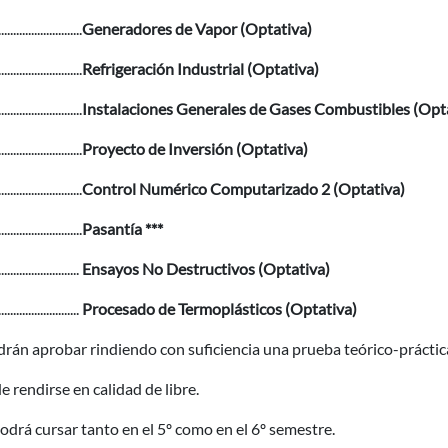
............................
Generadores de Vapor (Optativa)
............................
Refrigeración Industrial (Optativa)
............................
Instalaciones Generales de Gases Combustibles (Opt
............................
Proyecto de Inversión (Optativa)
............................
Control Numérico Computarizado 2 (Optativa)
............................
Pasantía ***
...........................
Ensayos No Destructivos (Optativa)
...........................
Procesado de Termoplásticos (Optativa)
drán aprobar rindiendo con suficiencia una prueba teórico-práctic
e rendirse en calidad de libre.
podrá cursar tanto en el 5º como en el 6º semestre.