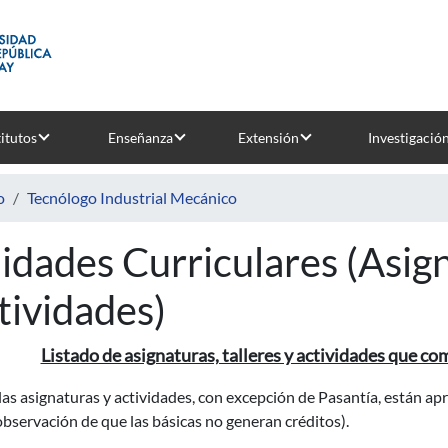
titutos
Enseñanza
Extensión
Investigació
o
Tecnólogo Industrial Mecánico
idades Curriculares (Asigna
tividades)
Listado de asignaturas, talleres y actividades que c
las asignaturas y actividades, con excepción de Pasantía, están a
observación de que las básicas no generan créditos).