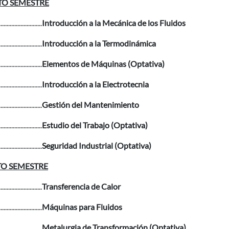
O SEMESTRE
............................
Introducción a la Mecánica de los Fluidos
............................
Introducción a la Termodinámica
............................
Elementos de Máquinas (Optativa)
............................
Introducción a la Electrotecnia
............................
Gestión del Mantenimiento
............................
Estudio del Trabajo (Optativa)
............................
Seguridad Industrial (Optativa)
O SEMESTRE
............................
Transferencia de Calor
............................
Máquinas para Fluidos
............................
Metalurgia de Transformación (Optativa)