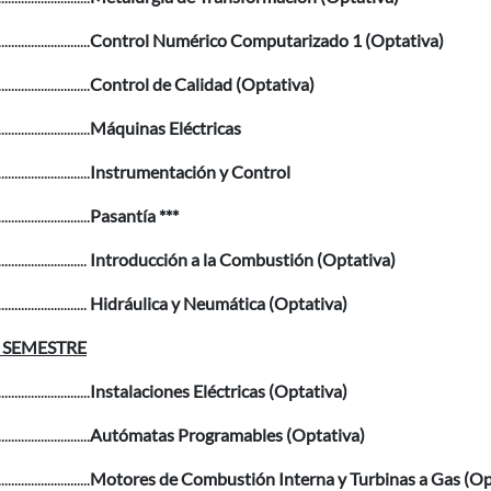
............................
Control Numérico Computarizado 1 (Optativa)
............................
Control de Calidad (Optativa)
............................
Máquinas Eléctricas
............................
Instrumentación y Control
............................
Pasantía ***
...........................
Introducción a la Combustión (Optativa)
...........................
Hidráulica y Neumática (Optativa)
 SEMESTRE
............................
Instalaciones Eléctricas (Optativa)
............................
Autómatas Programables (Optativa)
............................
Motores de Combustión Interna y Turbinas a Gas (Op