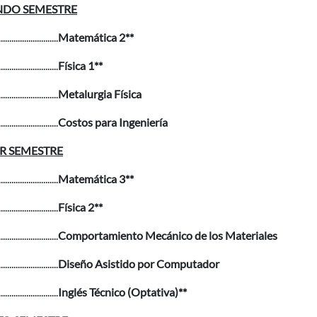
NDO SEMESTRE
............................
Matemática 2**
............................
Física 1**
............................
Metalurgia Física
............................
Costos para Ingeniería
R SEMESTRE
............................
Matemática 3**
............................
Física 2**
............................
Comportamiento Mecánico de los Materiales
............................
Diseño Asistido por Computador
............................
Inglés Técnico (Optativa)**