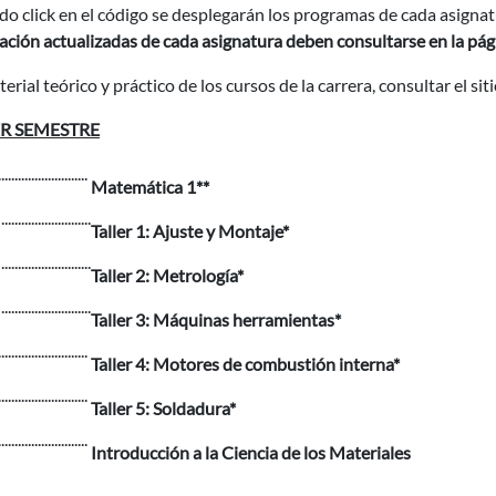
o click en el código se desplegarán los programas de cada asignat
ación actualizadas de cada asignatura deben consultarse en la pá
erial teórico y práctico de los cursos de la carrera, consultar el sit
R SEMESTRE
...........................
Matemática 1**
0
...........................
Taller 1: Ajuste y Montaje*
1
...........................
Taller 2: Metrología*
2
...........................
Taller 3: Máquinas herramientas*
...........................
Taller 4: Motores de combustión interna*
...........................
Taller 5: Soldadura*
...........................
Introducción a la Ciencia de los Materiales