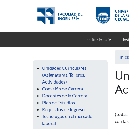
Pasar al contenido principal
Institucional
Ins
Inici
Unidades Curriculares
Un
(Asignaturas, Talleres,
Actividades)
Ac
Comisión de Carrera
Docentes de la Carrera
Plan de Estudios
Requisitos de Ingreso
(todas 
Tecnólogos en el mercado
con la 
laboral