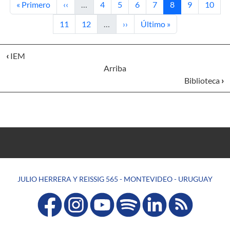
Primera página
Página anterior
Página
Página
Página
Página
Página actual
Página
Página
« Primero
‹‹
…
4
5
6
7
8
9
10
Página
Página
Siguiente página
Última página
11
12
…
››
Último »
‹
IEM
Arriba
Biblioteca
›
JULIO HERRERA Y REISSIG 565 - MONTEVIDEO - URUGUAY