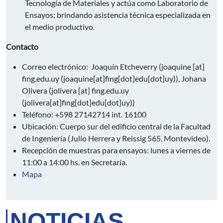
Tecnología de Materiales y actúa como Laboratorio de
Ensayos; brindando asistencia técnica especializada en
el medio productivo.
Contacto
Correo electrónico: Joaquín Etcheverry (
joaquine
[at]
fing.edu.uy
(joaquine[at]fing[dot]edu[dot]uy)
), Johana
Olivera (
jolivera
[at]
fing.edu.uy
(jolivera[at]fing[dot]edu[dot]uy)
)
Teléfono: +598 27142714 int. 16100
Ubicación: Cuerpo sur del edificio central de la Facultad
de Ingeniería (Julio Herrera y Reissig 565, Montevideo).
Recepción de muestras para ensayos: lunes a viernes de
11:00 a 14:00 hs. en Secretaría.
Mapa
NOTICIAS