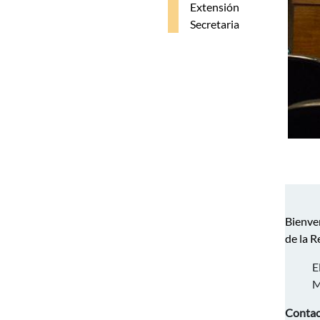
Extensión
Secretaria
Bienven
de la R
E
M
Contac