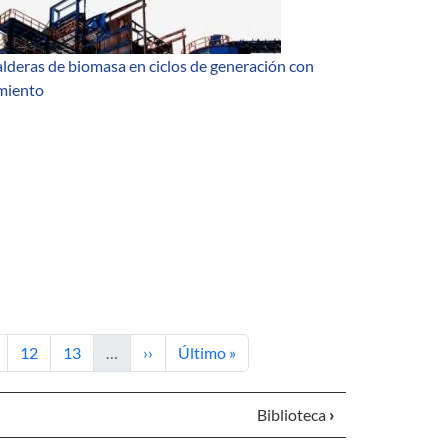
alderas de biomasa en ciclos de generación con
miento
ina
Página
Página
Siguiente página
Última página
12
13
…
››
Último »
Biblioteca
›