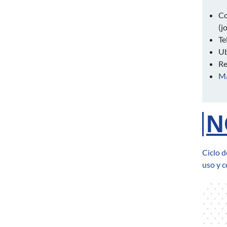
Co
(
j
Te
Ub
Re
M
N
Ciclo d
uso y c