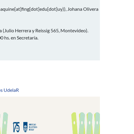
oaquine[at]fing[dot]edu[dot]uy)
), Johana Olivera
ía (Julio Herrera y Reissig 565, Montevideo).
 hs. en Secretaría.
s UdelaR