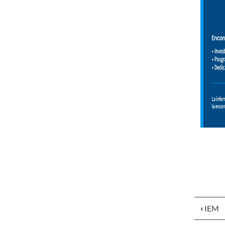
‹
IEM