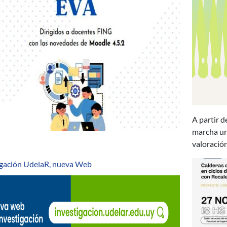
A partir d
marcha un 
valoración
igación UdelaR, nueva Web