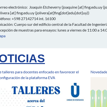
rreo electrónico: Joaquín Etcheverry (
joaquine
[at]
fing.edu.uy
(j
olivera
[at]
fing.edu.uy
(jolivera[at]fing[dot]edu[dot]uy)
)
léfono: +598 27142714 int. 16100
icación: Cuerpo sur del edificio central de la Facultad de Ingenier
cepción de muestras para ensayos: lunes a viernes de 11:00 a 14:00
apa
OTICIAS
e talleres para docentes enfocado en favorecer el
Novedade
onfiguración de la plataforma EVA