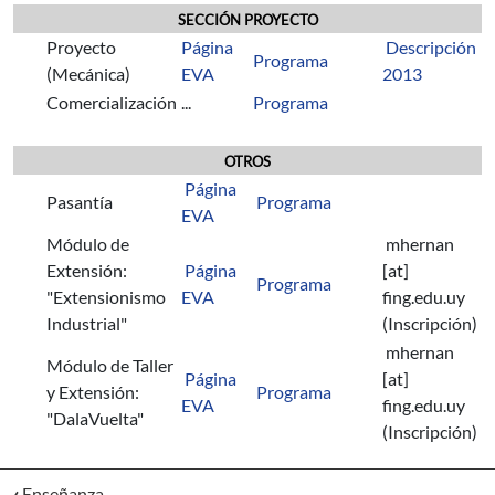
SECCIÓN PROYECTO
Proyecto
Página
Descripción
Programa
(Mecánica)
EVA
2013
Comercialización
...
Programa
OTROS
Página
Pasantía
Programa
EVA
Módulo de
mhernan
Extensión:
Página
[at]
Programa
"Extensionismo
EVA
fing.edu.uy
Industrial"
(Inscripción)
mhernan
Módulo de Taller
Página
[at]
y Extensión:
Programa
EVA
fing.edu.uy
"DalaVuelta"
(Inscripción)
‹
Enseñanza