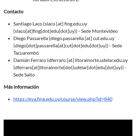
Contacto
Santiago Laco (
slaco
[at]
fing.edu.uy
(slaco[at]fing[dot]edu[dot]uy)
) - Sede Montevideo
Diego Passarella (
diego.passarella
[at]
cut.edu.uy
(diego[dot]passarella[at]cut[dot]edu[dot]uy)
) - Sede
Tacuarembó
Damián Ferraro (
dferraro
[at]
litoralnorte.udelar.edu.uy
(dferraro[at]litoralnorte[dot]udelar[dot]edu[dot]uy)
) -
Sede Salto
Más información
https://eva.fing.edu.uy/course/view.php?id=840