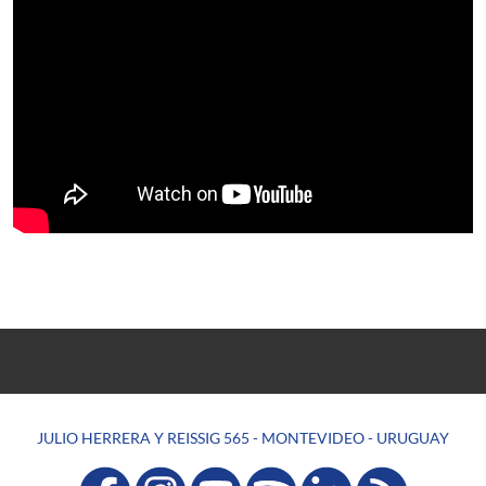
JULIO HERRERA Y REISSIG 565 - MONTEVIDEO - URUGUAY