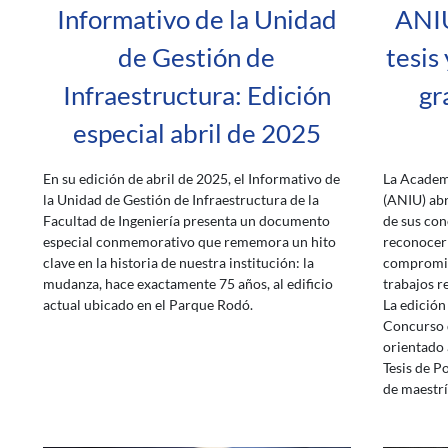
Informativo de la Unidad
ANIU
de Gestión de
tesis
Infraestructura: Edición
gr
especial abril de 2025
En su edición de abril de 2025, el Informativo de
La Academi
la Unidad de Gestión de Infraestructura de la
(ANIU) abr
Facultad de Ingeniería presenta un documento
de sus con
especial conmemorativo que rememora un hito
reconocer 
clave en la historia de nuestra institución: la
compromiso
mudanza, hace exactamente 75 años, al edificio
trabajos re
actual ubicado en el Parque Rodó.
La edición
Concurso d
orientado 
Tesis de P
de maestrí