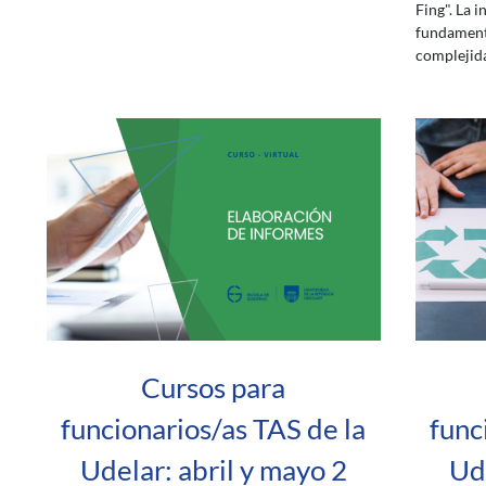
Fing". La i
fundamenta
complejid
Cursos para
funcionarios/as TAS de la
func
Udelar: abril y mayo 2
Ude