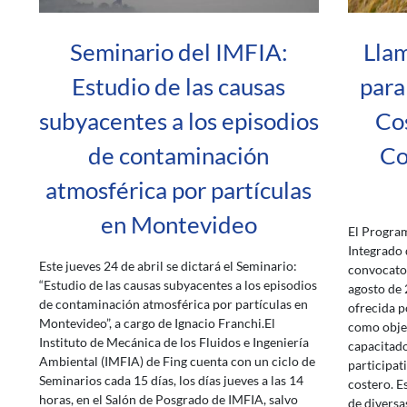
Seminario del IMFIA:
Llam
Estudio de las causas
para
subyacentes a los episodios
Cos
de contaminación
Co
atmosférica por partículas
en Montevideo
El Progra
Integrado 
Este jueves 24 de abril se dictará el Seminario:
convocator
“Estudio de las causas subyacentes a los episodios
agosto de 
de contaminación atmosférica por partículas en
ofrecida p
Montevideo”, a cargo de Ignacio Franchi.El
como objet
Instituto de Mecánica de los Fluidos e Ingeniería
capacitado
Ambiental (IMFIA) de Fing cuenta con un ciclo de
participati
Seminarios cada 15 días, los días jueves a las 14
costero. E
horas, en el Salón de Posgrado de IMFIA, salvo
de diversa