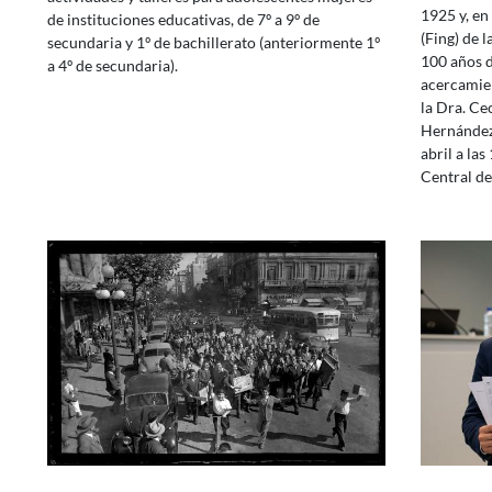
1925 y, en 
de instituciones educativas, de 7º a 9º de
(Fing) de l
secundaria y 1º de bachillerato (anteriormente 1º
100 años d
a 4º de secundaria).
acercamien
la Dra. Ce
Hernández.
abril a las
Central de