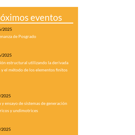
róximos eventos
6/2025
denanza de Posgrado
6/2025
ón estructural utilizando la derivada
 y el método de los elementos finitos
6/2025
 y ensayo de sistemas de generación
ricos y undimotrices
6/2025