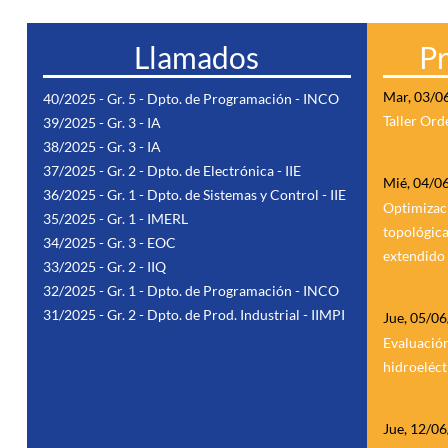
Llamados
P
Mar, 03/0
40/2025 - Gr. 5 - Dpto. de Programación - INCO
Taller Or
39/2025 - Gr. 3 - IA
38/2025 - Gr. 3 - IA
37/2025 - Gr. 2 - Dpto. de Electrónica - IIE
Mié, 04/0
36/2025 - Gr. 1 - Dpto. de Sistemas y Control - IIE
Optimizaci
35/2025 - Gr. 1 - IMERL
topológica
34/2025 - Gr. 3 - EOC
extendido
33/2025 - Gr. 2 - IIQ
32/2025 - Gr. 1 - Dpto. de Programación - INCO
31/2025 - Gr. 2 - Dpto. de Prod. Industrial - IIMPI
Jue, 05/0
Evaluación
hidroeléct
Jue, 12/0