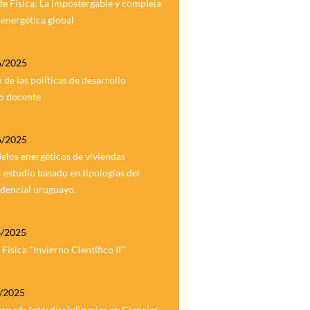
e Física: La impostergable y compleja
 energética global
6/2025
 de las políticas de desarrollo
o docente
6/2025
los energéticos de viviendas
: estudio basado en tipologías del
idencial uruguayo.
6/2025
Física "Invierno Científico II"
7/2025
rnada Interdisciplinarias en Ciencias