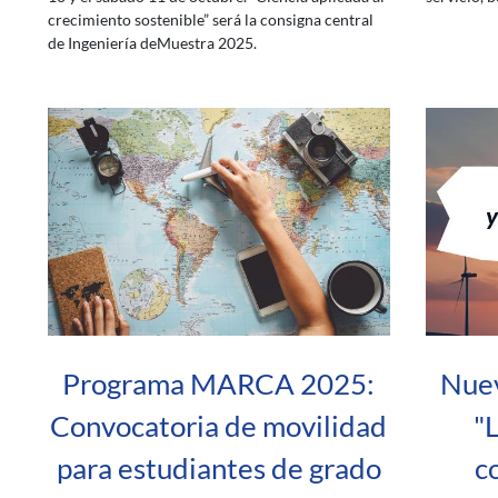
crecimiento sostenible” será la consigna central
de Ingeniería deMuestra 2025.
Programa MARCA 2025:
Nuev
Convocatoria de movilidad
"
para estudiantes de grado
c