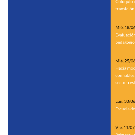
Coloquio d
transición
Mié, 18/0
Evaluación
pedagógic
Mié, 25/0
Hacia mode
confiables
sector res
Lun, 30/0
Escuela de 
Vie, 11/0
Primera Jo