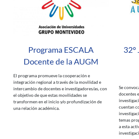
Programa ESCALA
32° 
Docente de la AUGM
El programa promueve la cooperación e
integración regional a través de la movilidad e
Se convoca
intercambio de docentes e investigadores/as, con
docentes e
el objetivo de que estas movilidades se
investigac
transformen en el inicio y/o profundización de
cuentan co
una relación académica.
investigac
temas prop
a esta act
investigac