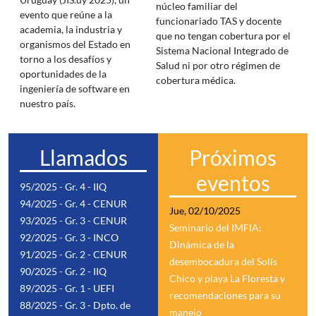
núcleo familiar del
evento que reúne a la
funcionariado TAS y docente
academia, la industria y
que no tengan cobertura por el
organismos del Estado en
Sistema Nacional Integrado de
torno a los desafíos y
Salud ni por otro régimen de
oportunidades de la
cobertura médica.
ingeniería de software en
nuestro país.
Llamados
Próximos
eventos
95/2025 - Gr. 4 - IIQ
94/2025 - Gr. 4 - CENUR
Jue, 02/10/2025
93/2025 - Gr. 3 - CENUR
Seminario del IMFIA:
92/2025 - Gr. 3 - INCO
Dinámica de la
91/2025 - Gr. 2 - CENUR
desembocadura del Solís
90/2025 - Gr. 2 - IIQ
Chico y playa La Floresta y
89/2025 - Gr. 1 - UEFI
recomendaciones para su
88/2025 - Gr. 3 - Dpto. de
manejo