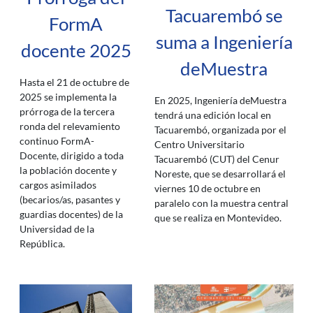
Tacuarembó se
FormA
suma a Ingeniería
docente 2025
deMuestra
Hasta el 21 de octubre de
2025 se implementa la
En 2025, Ingeniería deMuestra
prórroga de la tercera
tendrá una edición local en
ronda del relevamiento
Tacuarembó, organizada por el
continuo FormA-
Centro Universitario
Docente, dirigido a toda
Tacuarembó (CUT) del Cenur
la población docente y
Noreste, que se desarrollará el
cargos asimilados
viernes 10 de octubre en
(becarios/as, pasantes y
paralelo con la muestra central
guardias docentes) de la
que se realiza en Montevideo.
Universidad de la
República.