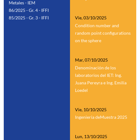
Metales - IEM
86/2025 - Gr. 4 - IFFI
85/2025 - Gr. 3 - IFFI
Vie, 03/10/2025
Condition number and
random point configurations
on the sphere
Mar, 07/10/2025
Denominación de los
laboratorios del IET: Ing.
Juana Pereyra e Ing. Emilia
Loedel
Vie, 10/10/2025
Ingeniería deMuestra 2025
Lun, 13/10/2025