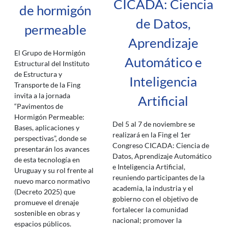
CICADA: Ciencia
de hormigón
de Datos,
permeable
Aprendizaje
El Grupo de Hormigón
Automático e
Estructural del Instituto
de Estructura y
Inteligencia
Transporte de la Fing
invita a la jornada
Artificial
“Pavimentos de
Hormigón Permeable:
Del 5 al 7 de noviembre se
Bases, aplicaciones y
realizará en la Fing el 1er
perspectivas”, donde se
Congreso CICADA: Ciencia de
presentarán los avances
Datos, Aprendizaje Automático
de esta tecnología en
e Inteligencia Artificial,
Uruguay y su rol frente al
reuniendo participantes de la
nuevo marco normativo
academia, la industria y el
(Decreto 2025) que
gobierno con el objetivo de
promueve el drenaje
fortalecer la comunidad
sostenible en obras y
nacional; promover la
espacios públicos.