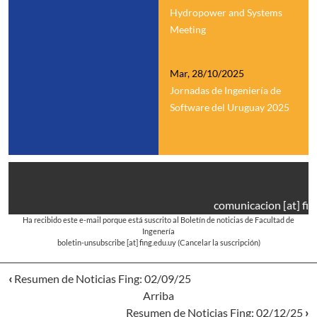
Hydropower and Systems
Meeting
Mar, 28/10/2025
Jornadas de Ingeniería de
Software del Uruguay 2025
comunicacion
[at]
fin
Ha recibido este e-mail porque está suscrito al Boletín de noticias de Facultad de
Ingenería
boletin-unsubscribe
[at]
fing.edu.uy
(Cancelar la suscripción)
‹
Resumen de Noticias Fing: 02/09/25
Arriba
Resumen de Noticias Fing: 02/12/25
›