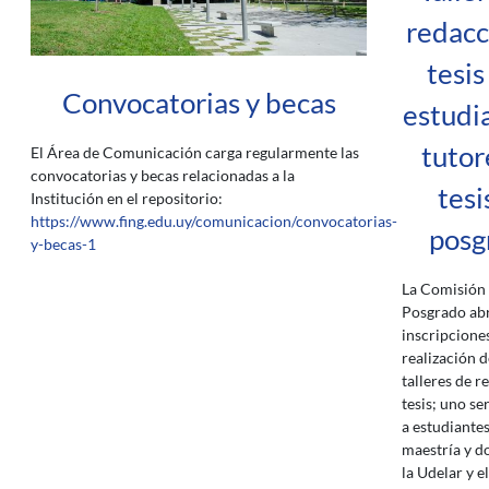
redacc
tesis
Convocatorias y becas
estudi
tutor
El Área de Comunicación carga regularmente las
convocatorias y becas relacionadas a la
tesi
Institución en el repositorio:
https://www.fing.edu.uy/comunicacion/convocatorias-
posg
y-becas-1
La Comisión 
Posgrado ab
inscripciones
realización 
talleres de r
tesis; uno se
a estudiante
maestría y d
la Udelar y e