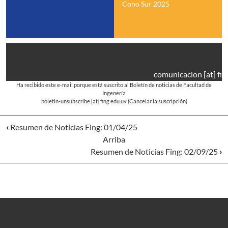
Cono Sur 2025
comunicacion
[at]
fin
Ha recibido este e-mail porque está suscrito al Boletín de noticias de Facultad de
Ingenería
boletin-unsubscribe
[at]
fing.edu.uy
(Cancelar la suscripción)
‹
Resumen de Noticias Fing: 01/04/25
Arriba
Resumen de Noticias Fing: 02/09/25
›