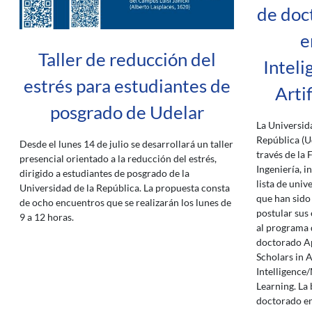
de doc
e
Taller de reducción del
Inteli
estrés para estudiantes de
Artif
posgrado de Udelar
La Universid
República (U
Desde el lunes 14 de julio se desarrollará un taller
través de la 
presencial orientado a la reducción del estrés,
Ingeniería, i
dirigido a estudiantes de posgrado de la
lista de univ
Universidad de la República. La propuesta consta
que han sido 
de ocho encuentros que se realizarán los lunes de
postular sus
9 a 12 horas.
al programa 
doctorado A
Scholars in A
Intelligence
Learning. La
doctorado e