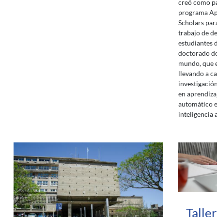
creó como pa
programa Ap
Scholars par
trabajo de d
estudiantes 
doctorado de
mundo, que 
llevando a c
investigació
en aprendiza
automático 
inteligencia a
Talle