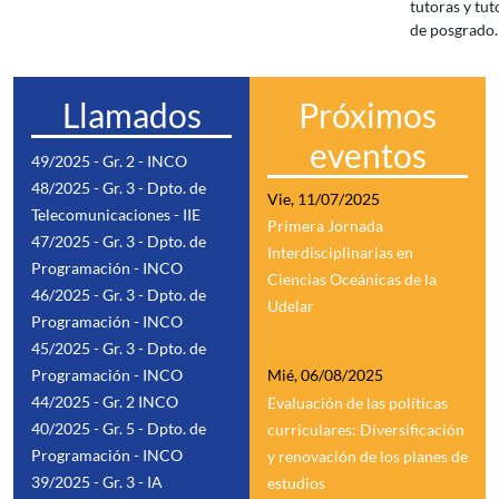
tutoras y tut
de posgrado.
Llamados
Próximos
eventos
49/2025 - Gr. 2 - INCO
48/2025 - Gr. 3 - Dpto. de
Vie, 11/07/2025
Telecomunicaciones - IIE
Primera Jornada
47/2025 - Gr. 3 - Dpto. de
Interdisciplinarias en
Programación - INCO
Ciencias Oceánicas de la
46/2025 - Gr. 3 - Dpto. de
Udelar
Programación - INCO
45/2025 - Gr. 3 - Dpto. de
Programación - INCO
Mié, 06/08/2025
44/2025 - Gr. 2 INCO
Evaluación de las políticas
40/2025 - Gr. 5 - Dpto. de
curriculares: Diversificación
Programación - INCO
y renovación de los planes de
39/2025 - Gr. 3 - IA
estudios