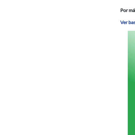
Por má
Ver ba