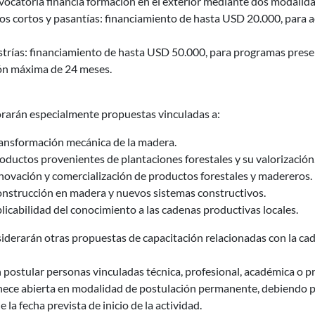
vocatoria financia formación en el exterior mediante dos modalid
s cortos y pasantías: financiamiento de hasta USD 20.000, para ac
rías: financiamiento de hasta USD 50.000, para programas presenc
ón máxima de 24 meses.
orarán especialmente propuestas vinculadas a:
ansformación mecánica de la madera.
oductos provenientes de plantaciones forestales y su valorización
novación y comercialización de productos forestales y madereros.
nstrucción en madera y nuevos sistemas constructivos.
licabilidad del conocimiento a las cadenas productivas locales.
iderarán otras propuestas de capacitación relacionadas con la ca
postular personas vinculadas técnica, profesional, académica o p
ece abierta en modalidad de postulación permanente, debiendo pr
e la fecha prevista de inicio de la actividad.