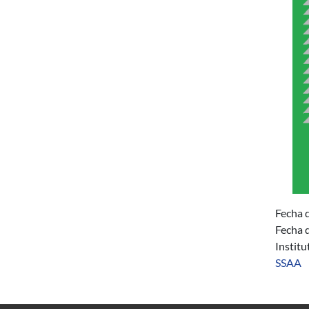
Fecha d
Fecha d
Instit
SSAA