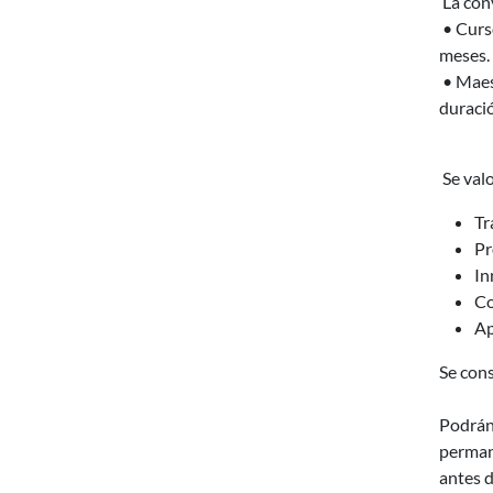
La con
• Curso
meses.
• Maest
duraci
Se val
Tr
Pr
In
Co
Ap
Se cons
Podrán 
perman
antes d