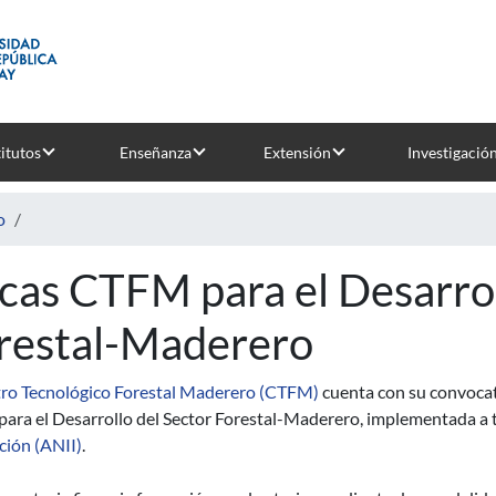
titutos
Enseñanza
Extensión
Investigació
o
cas CTFM para el Desarrol
restal-Maderero
ro Tecnológico Forestal Maderero (CTFM)
cuenta con su convocato
ara el Desarrollo del Sector Forestal-Maderero, implementada a t
ción (ANII)
.