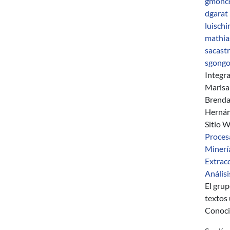
gmonc
dgarat
luischi
mathia
sacast
sgongo
Integr
Marisa
Brenda
Hernán
Sitio 
Proces
Minería
Extracc
Análisi
El grup
textos 
Conoci