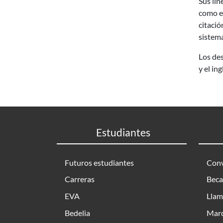
Sus lín
como ex
citació
sistema
Los des
y el ing
Estudiantes
Futuros estudiantes
Conv
Carreras
Beca
EVA
Llam
Bedelia
Marc