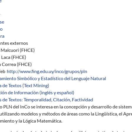
e
r
se
ro
ra
antes externos
 Malcuori (FHCE)
 Laca (FHCE)
 Correa (FHCE)
Web
http://www.fing.edu.uy/inco/grupos/pln
amiento Simbólico y Estadístico del Lenguaje Natural
 de Textos (Text Mining)
ión de Información (inglés y español)
s de Textos: Temporalidad, Citación, Factividad
o PLN del InCo se interesa en la concepción y desarrollo de siste
utilizando modelos y métodos de áreas como la Lingüística, el Ap
miento y la Lógica Matemática.