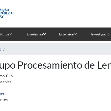
titutos
Enseñanza
Extensión
Investigació
o
upo Procesamiento de Len
imo
PLN
sables
ver
antes