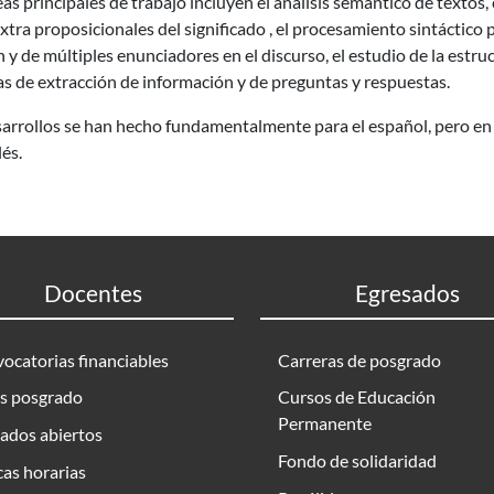
eas principales de trabajo incluyen el análisis semántico de texto
tra proposicionales del significado , el procesamiento sintáctico p
n y de múltiples enunciadores en el discurso, el estudio de la estr
s de extracción de información y de preguntas y respuestas.
arrollos se han hecho fundamentalmente para el español, pero en 
lés.
Docentes
Egresados
ocatorias financiables
Carreras de posgrado
s posgrado
Cursos de Educación
Permanente
ados abiertos
Fondo de solidaridad
as horarias