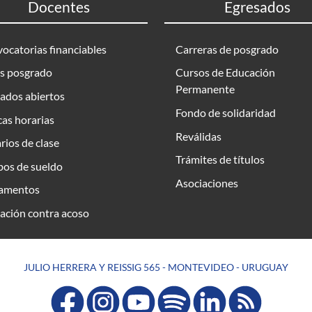
Docentes
Egresados
ocatorias financiables
Carreras de posgrado
s posgrado
Cursos de Educación
Permanente
ados abiertos
Fondo de solidaridad
as horarias
Reválidas
rios de clase
Trámites de títulos
bos de sueldo
Asociaciones
amentos
ación contra acoso
JULIO HERRERA Y REISSIG 565 - MONTEVIDEO - URUGUAY