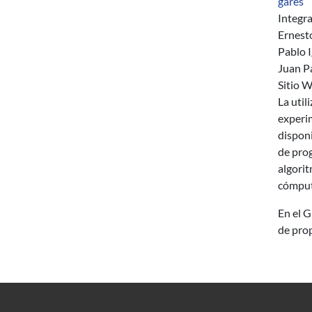
gares
Integr
Ernest
Pablo 
Juan Pa
Sitio 
La util
experim
disponi
de pro
algori
cómput
En el 
de prop