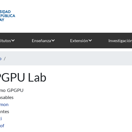
titutos
Enseñanza
Extensión
Investigació
o
GPU Lab
imo
GPGPU
sables
mon
antes
i
of