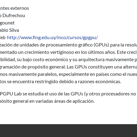
antes externos
o Dufrechou
Igounet
blo Silva
Web
http://www.fing.edu.uy/inco/cursos/gpgpu/
ización de unidades de procesamiento gráfico (GPUs) para la reso
entado un crecimiento vertiginoso en los últimos años. Este crec
bilidad, su bajo costo económico y su arquitectura masivamente pa
gramación de propósito general. Las GPUs constituyen una alterna
tmos masivamente paralelos, especialmente en países como el nuest
os se encuentra restringido debido a razones económicas.
GPGPU Lab se estudia el uso de las GPUs (y otros procesadores no
ósito general en variadas áreas de aplicación.