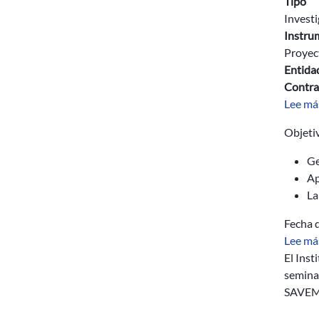
Tipo
Invest
Instru
Proyec
Entida
Contra
Lee má
Objeti
Ge
Ap
La
Fecha d
Lee má
El Inst
seminar
SAVEM 