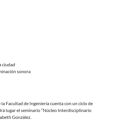
a ciudad
aminación sonora
lud Auditiva, Vocal y Ergonomía en Músicos)
 la Facultad de Ingeniería cuenta con un ciclo de
drá lugar el seminario “Núcleo Interdisciplinario
zabeth González.