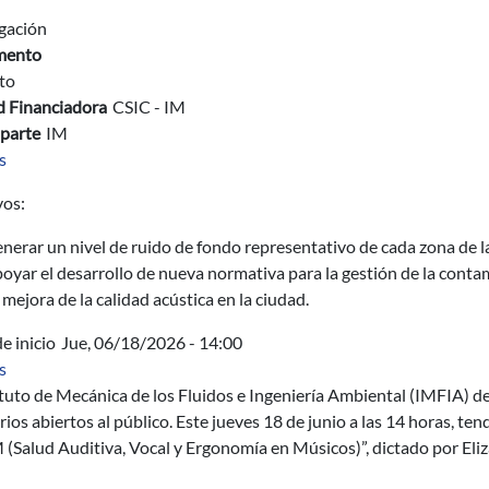
igación
mento
to
d Financiadora
CSIC - IM
parte
IM
sobre Mapa Acústico de Montevideo
s
vos:
nerar un nivel de ruido de fondo representativo de cada zona de l
oyar el desarrollo de nueva normativa para la gestión de la cont
 mejora de la calidad acústica en la ciudad.
e inicio
Jue, 06/18/2026 - 14:00
sobre Seminario del IMFIA: Núcleo Interdisciplinario SAVEM (Sa
s
ituto de Mecánica de los Fluidos e Ingeniería Ambiental (IMFIA) de
ios abiertos al público. Este jueves 18 de junio a las 14 horas, ten
(Salud Auditiva, Vocal y Ergonomía en Músicos)”, dictado por Eli