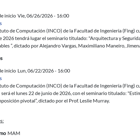
e inicio
Vie, 06/26/2026 - 16:00
sobre Seminario del INCO: Arquitectura y Seguridad para un Eco
s
ituto de Computación (INCO) de la Facultad de Ingeniería (Fing) cu
e 2026 tendrá lugar el seminario titulado: "Arquitectura y Seguri
cables ”, dictado por Alejandro Vargas, Maximiliano Maneiro, Jim
es
e inicio
Lun, 06/22/2026 - 16:00
sobre Seminario del INCO: Estimación de confiabilidad de redes 
s
ituto de Computación (INCO) de la Facultad de Ingeniería (Fing) c
 será el lunes 22 de junio de 2026, con el seminario titulado: "Est
osición pivotal”, dictado por el Prof. Leslie Murray.
s:
imo
MAM