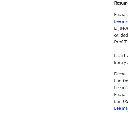
Resum
Fecha d
Lee má
El juev
calidad
Prof. T
La acti
libre y
Fecha
Lun, 0
Lee má
Fecha
Lun, 0
Lee má