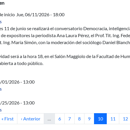
en
e inicio
Jue, 06/11/2026 - 18:00
sobre Conversatorio Democracia, inteligencia artificial y redes so
s
es 11 de junio se realizará el conversatorio Democracia, inteligencia
 de expositores la periodista Ana Laura Pérez, el Prof. Tit. Ing. Fede
it. Ing. María Simón, con la moderación del sociólogo Daniel Blanc
vidad será a la hora 18, en el Salón Maggiolo de la Facultad de Hu
 abierta a todo público.
6/01/2026 - 13:00
sobre Acta Directiva
s
5/25/2026 - 13:00
sobre Acta Directiva
s
Primera página
Página anterior
Página
Página
Página
Página
Página actual
Página
Pág
« First
‹ Anterior
…
6
7
8
9
10
11
12