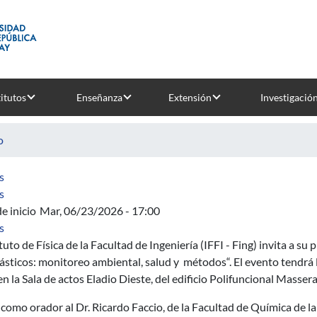
titutos
Enseñanza
Extensión
Investigació
o
sobre Métodos cuantitativos para análisis de bioimágenes
s
sobre Elementos de Ingeniería Ambiental
s
e inicio
Mar, 06/23/2026 - 17:00
sobre Coloquio de Física "Microplásticos y nanoplásticos: monit
s
ituto de Física de la Facultad de Ingeniería (IFFI - Fing) invita a s
sticos: monitoreo ambiental, salud y métodos“. El evento tendrá 
en la Sala de actos Eladio Dieste, del edificio Polifuncional Massera
como orador al Dr. Ricardo Faccio, de la Facultad de Química de la