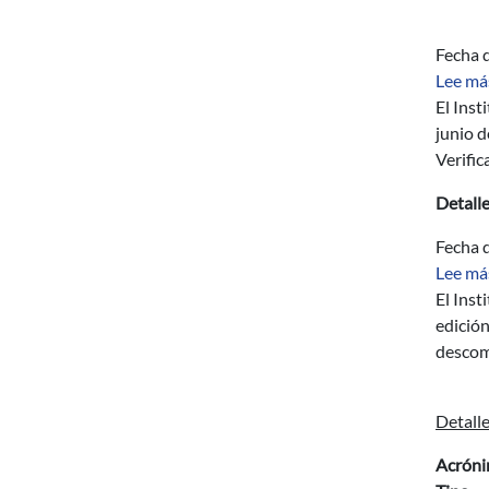
Fecha d
Lee má
El Inst
junio d
Verifi
Detall
Fecha d
Lee má
El Inst
edición
descomp
Detalle
Acrón