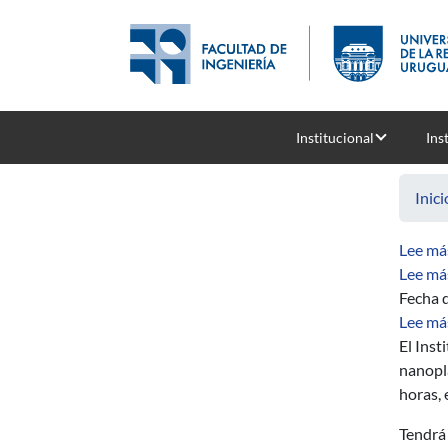
Pasar al contenido principal
Institucional
Ins
Inici
Lee má
Lee má
Fecha d
Lee má
El Inst
nanoplá
horas, 
Tendrá 