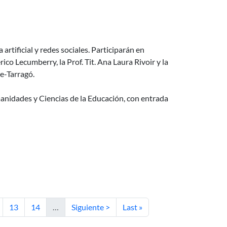
ciales
 artificial y redes sociales. Participarán en
rico Lecumberry, la Prof. Tit. Ana Laura Rivoir y la
he-Tarragó.
manidades y Ciencias de la Educación, con entrada
ina
Página
Página
Siguiente página
Última página
13
14
…
Siguiente >
Last »