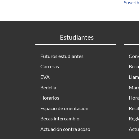
Suscrib
Estudiantes
Futuros estudiantes
Conv
Carreras
Beca
EVA
Llam
Bedelia
Marc
Horarios
Hora
Espacio de orientación
Reci
Becas intercambio
Regl
Actuación contra acoso
Actu