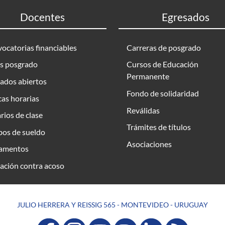
Docentes
Egresados
ocatorias financiables
Carreras de posgrado
s posgrado
Cursos de Educación
Permanente
ados abiertos
Fondo de solidaridad
as horarias
Reválidas
rios de clase
Trámites de títulos
bos de sueldo
Asociaciones
amentos
ación contra acoso
JULIO HERRERA Y REISSIG 565 - MONTEVIDEO - URUGUAY