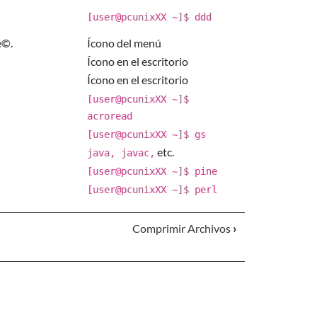
[user@pcunixXX ~]$ ddd
e©.
Ícono del menú
Ícono en el escritorio
Ícono en el escritorio
[user@pcunixXX ~]$
acroread
[user@pcunixXX ~]$ gs
etc.
java, javac,
[user@pcunixXX ~]$ pine
[user@pcunixXX ~]$ perl
Comprimir Archivos
›