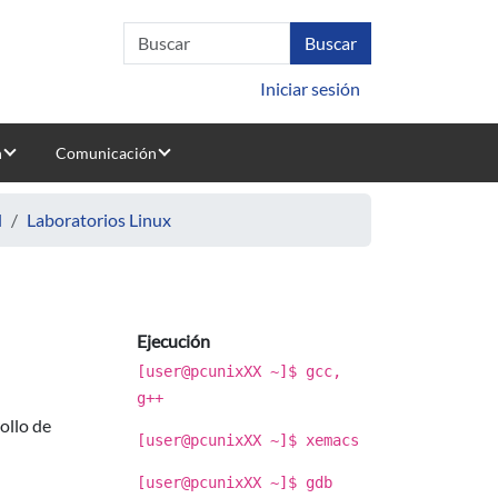
Iniciar sesión
n
Comunicación
l
Laboratorios Linux
Ejecución
[user@pcunixXX ~]$ gcc,
g++
ollo de
[user@pcunixXX ~]$ xemacs
[user@pcunixXX ~]$ gdb