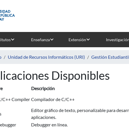
titutos
Enseñanza
Extensión
Investigació
o
Unidad de Recursos Informáticos (URI)
Gestión Estudianti
licaciones Disponibles
e
Descripción
/C++ Compiler
Compilador de C/C++
Editor gráfico de texto, personalizable para desarr
s
aplicaciones.
ebugger
Debugger en línea.