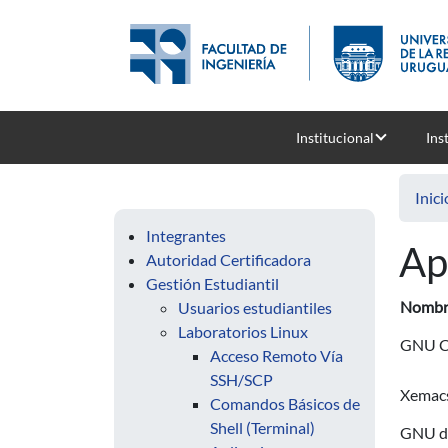
Pasar al contenido principal
Institucional
Ins
Inici
Integrantes
Ap
Autoridad Certificadora
Gestión Estudiantil
Nombr
Usuarios estudiantiles
Laboratorios Linux
GNU C
Acceso Remoto Vía
SSH/SCP
Xemac
Comandos Básicos de
Shell (Terminal)
GNU d