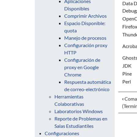
Aplicaciones
Data D
Disponibles
Debug
Comprimir Archivos
OpenO
Espacio Disponible:
Firefo
quota
Thunde
Manejo de procesos
Configuración proxy
Acroba
HTTP
Ghosts
Configuración de
JDK
proxy en Google
Pine
Chrome
Perl
Respuesta automática
de correo-electrónico
Herramientas
‹
Coman
Colaborativas
(Termin
Laboratorios Windows
Reporte de Problemas en
Salas Estudiantiles
Configuraciones