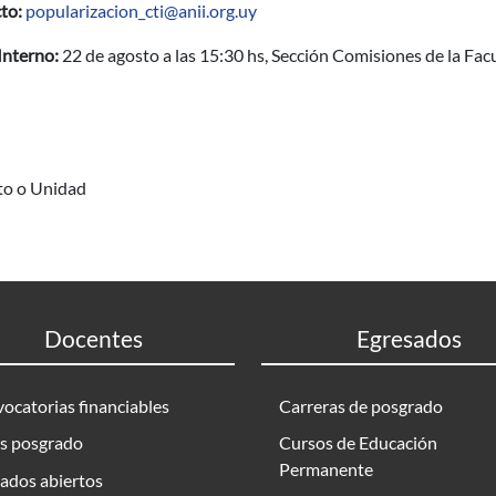
to:
popularizacion_cti@anii.org.uy
Interno:
22 de agosto a las 15:30 hs, Sección Comisiones de la Fac
uto o Unidad
Docentes
Egresados
ocatorias financiables
Carreras de posgrado
s posgrado
Cursos de Educación
Permanente
ados abiertos