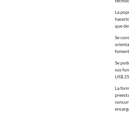
tecnolo
La popu
hacerlo
que des
Se cons
orienta
fomente
Se podr
sus fun
US$ 25
La form
preesta
concurs
encarga