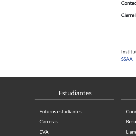
Contac
Cierre 
Instit
SSAA
Estudiantes
Futuros estudiantes
Conv
Carreras
Beca
EVA
Llam