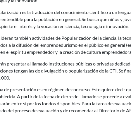
gía y la innovación
larización es la traducción del conocimiento científico a un lengua
 entendible para la población en general. Se busca que niños y jó
pierte el interés y la vocación en ciencia, tecnología e innovación.
ideran también actividades de Popularización de la ciencia, la tecn
dos a la difusión del emprendedurismo en el público en general (es
n el espíritu emprendedor y la creación de cultura emprendedora 
án presentar al llamado instituciones públicas o privadas dedicad
ciones tengan las de divulgación o popularización de la CTI. Se 
.000.
a de presentación es en régimen de concurso. Esto quiere decir qu
blecida. A partir de la fecha de cierre del llamado se procede a ev
arán entre sí por los fondos disponibles. Para la tarea de evaluac
do del proceso de evaluación y de recomendar al Directorio de ANI