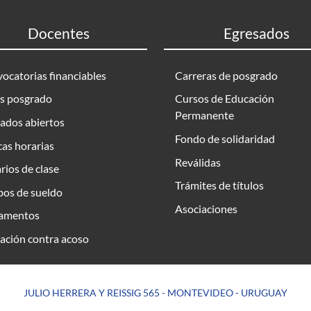
Docentes
Egresados
ocatorias financiables
Carreras de posgrado
s posgrado
Cursos de Educación
Permanente
ados abiertos
Fondo de solidaridad
as horarias
Reválidas
rios de clase
Trámites de títulos
bos de sueldo
Asociaciones
amentos
ación contra acoso
JULIO HERRERA Y REISSIG 565 - MONTEVIDEO - URUGUAY