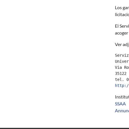
Los gan
licitac
El Serv
acoger 
Ver adj
Serviz
Univer
Via Ro
35122 
tel. 0
http:/
Instit
SSAA
Annun