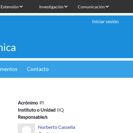
Extensión
Investigación
Comunicación
Iniciar sesión
mica
limentos
Contacto
Acrónimo
PI
Instituto o Unidad
IIQ
Responsable/s
Norberto Cassella