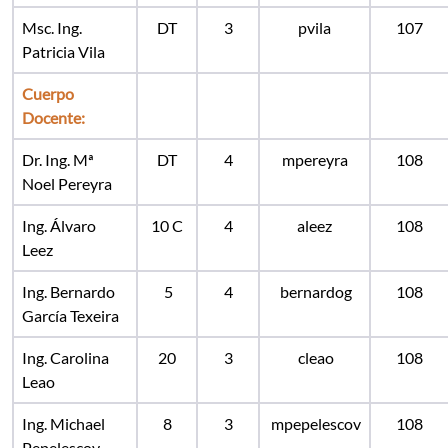
Msc. Ing.
DT
3
pvila
107
Patricia Vila
Cuerpo
Docente:
Dr. Ing. Mª
DT
4
mpereyra
108
Noel Pereyra
Ing. Álvaro
10 C
4
aleez
108
Leez
Ing. Bernardo
5
4
bernardog
108
García Texeira
Ing. Carolina
20
3
cleao
108
Leao
Ing. Michael
8
3
mpepelescov
108
Pepelescov