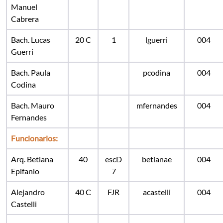
Manuel
Cabrera
Bach. Lucas
20 C
1
lguerri
004
Guerri
Bach. Paula
pcodina
004
Codina
Bach. Mauro
mfernandes
004
Fernandes
Funcionarios:
Arq. Betiana
40
escD
betianae
004
Epifanio
7
Alejandro
40 C
FJR
acastelli
004
Castelli