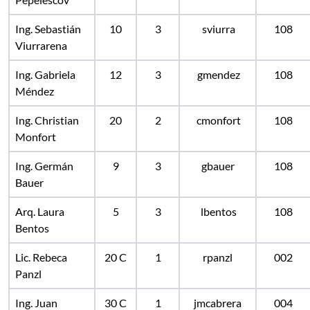
Ing. Sebastián
10
3
sviurra
108
Viurrarena
Ing. Gabriela
12
3
gmendez
108
Méndez
Ing. Christian
20
2
cmonfort
108
Monfort
Ing. Germán
9
3
gbauer
108
Bauer
Arq. Laura
5
3
lbentos
108
Bentos
Lic. Rebeca
20 C
1
rpanzl
002
Panzl
Ing. Juan
30 C
1
jmcabrera
004