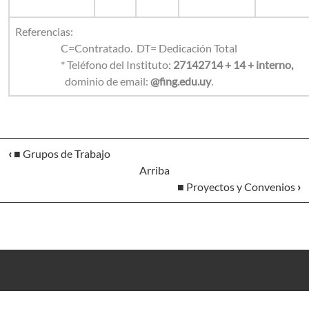
Referencias:
C=Contratado. DT= Dedicación Total
* Teléfono del Instituto:
27142714 + 14 + interno,
dominio de email:
@fing.edu.uy
.
‹
■ Grupos de Trabajo
Arriba
■ Proyectos y Convenios
›