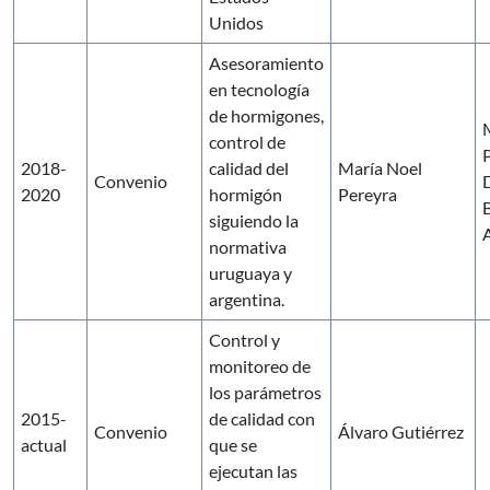
Unidos
Asesoramiento
en tecnología
de hormigones,
control de
2018-
calidad del
María Noel
Convenio
2020
hormigón
Pereyra
siguiendo la
A
normativa
uruguaya y
argentina.
Control y
monitoreo de
los parámetros
2015-
de calidad con
Convenio
Álvaro Gutiérrez
actual
que se
ejecutan las