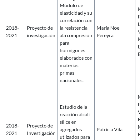
Módulo de
elasticidad y su
correlación con
2018-
Proyecto de
la resistencia
María Noel
V
2021
investigación
ala compresión
Pereyra
para
hormigones
E
elaborados con
materias
primas
nacionales.
P
Estudio de la
V
reacción álcali-
sílice en
2018-
Proyecto de
agregados
Patricia Vila
2021
Investigación
utlizados para