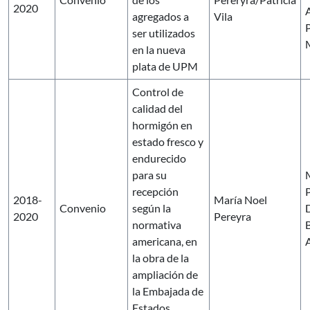
2020
A
agregados a
Vila
ser utilizados
en la nueva
plata de UPM
Control de
calidad del
hormigón en
estado fresco y
endurecido
para su
recepción
2018-
María Noel
Convenio
según la
2020
Pereyra
normativa
americana, en
A
la obra de la
ampliación de
la Embajada de
Estados