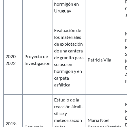
P
hormigón en
C
Uruguay
J
Evaluación de
los materiales
P
de explotación
de una cantera
2020-
Proyecto de
de granito para
Patricia Vila
2022
Investigación
su uso en
B
hormigón y en
A
carpeta
asfáltica
Estudio de la
reacción álcali-
P
sílice y
meteorización
María Noel
2019-
B
Convenio
de los
Pereryra/Patricia