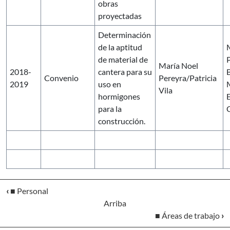
obras
proyectadas
Determinación
de la aptitud
de material de
María Noel
2018-
cantera para su
Convenio
Pereyra/Patricia
2019
uso en
Vila
hormigones
para la
C
construcción.
‹
■ Personal
Arriba
■ Áreas de trabajo
›