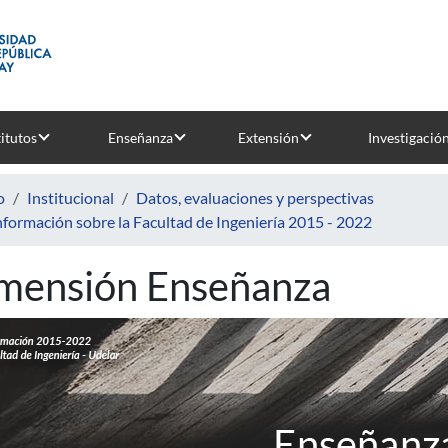
titutos
Enseñanza
Extensión
Investigació
o
Institucional
Datos, evaluaciones y perspectivas
nformación sobre la Facultad de Ingeniería 2015 - 2022
mensión Enseñanza