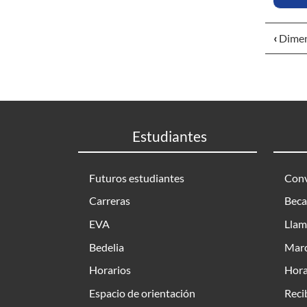
‹
Dimen
Estudiantes
Futuros estudiantes
Conv
Carreras
Beca
EVA
Llam
Bedelia
Marc
Horarios
Hora
Espacio de orientación
Reci