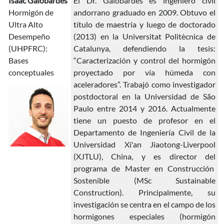
Isaac Galobardes
El Dr. Galobardes es ingeniero civil
Hormigón de
andorrano graduado en 2009. Obtuvo el
Ultra Alto
título de maestría y luego de doctorado
Desempeño
(2013) en la Universitat Politècnica de
(UHPFRC):
Catalunya, defendiendo la tesis:
Bases
“Caracterización y control del hormigón
conceptuales
proyectado por vía húmeda con
aceleradores”. Trabajó como investigador
postdoctoral en la Universidad de São
Paulo entre 2014 y 2016. Actualmente
tiene un puesto de profesor en el
Departamento de Ingeniería Civil de la
Universidad Xi'an Jiaotong-Liverpool
(XJTLU), China, y es director del
programa de Master en Construcción
Sostenible (MSc Sustainable
Construction). Principalmente, su
investigación se centra en el campo de los
hormigones especiales (hormigón