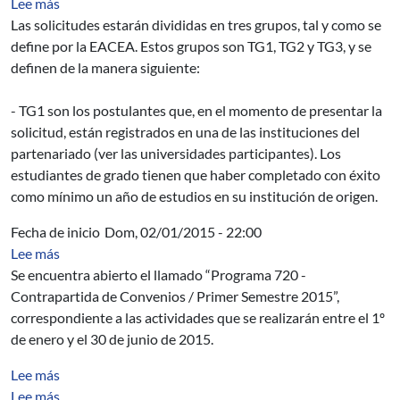
sobre Erasmus Mundus - Puedes
Lee más
Las solicitudes estarán divididas en tres grupos, tal y como se
define por la EACEA. Estos grupos son TG1, TG2 y TG3, y se
definen de la manera siguiente:
- TG1 son los postulantes que, en el momento de presentar la
solicitud, están registrados en una de las instituciones del
partenariado (ver las universidades participantes). Los
estudiantes de grado tienen que haber completado con éxito
como mínimo un año de estudios en su institución de origen.
Fecha de inicio
Dom, 02/01/2015 - 22:00
sobre Programa 720 Contrapartida de Convenios - Pri
Lee más
Se encuentra abierto el llamado “Programa 720 -
Contrapartida de Convenios / Primer Semestre 2015”,
correspondiente a las actividades que se realizarán entre el 1º
de enero y el 30 de junio de 2015.
sobre Evaluación del Uso de un Paquete de Laboratorio
Lee más
sobre Analysis of design defects injection and removal i
Lee más