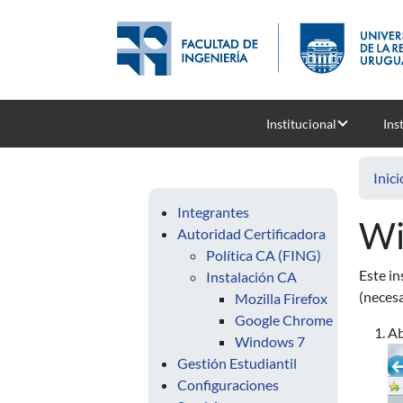
Pasar al contenido principal
Institucional
Ins
Inici
Integrantes
Wi
Autoridad Certificadora
Política CA (FING)
Este in
Instalación CA
(necesa
Mozilla Firefox
Google Chrome
Ab
Windows 7
Gestión Estudiantil
Configuraciones