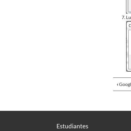
Lu
‹
Googl
Estudiantes