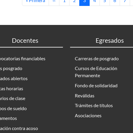
« Primera
‹‹
1
2
3
4
5
6
7
Docentes
Egresados
ocatorias financiables
Carreras de posgrado
s posgrado
Cursos de Educación
Permanente
ados abiertos
Fondo de solidaridad
as horarias
Reválidas
rios de clase
Trámites de títulos
bos de sueldo
Asociaciones
amentos
ación contra acoso