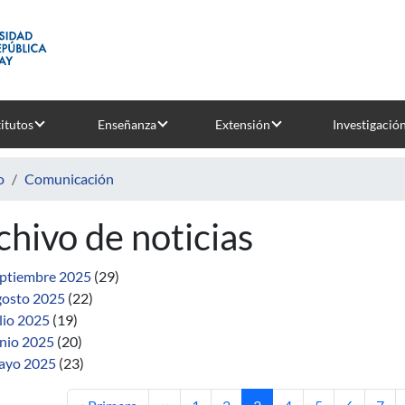
titutos
Enseñanza
Extensión
Investigació
o
Comunicación
chivo de noticias
ptiembre 2025
(29)
osto 2025
(22)
lio 2025
(19)
nio 2025
(20)
ayo 2025
(23)
Primera página
Página anterior
Página
Página
Página actual
Página
Página
Página
Pági