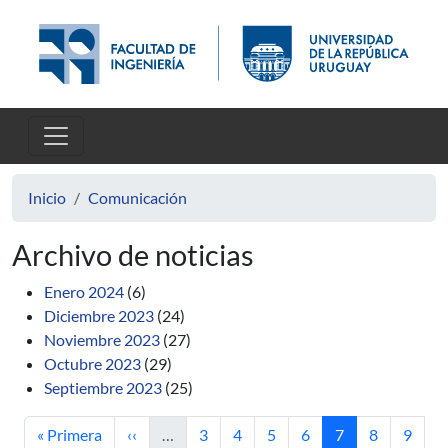
Pasar al contenido principal
Inicio
Comunicación
Archivo de noticias
Enero 2024
(6)
Diciembre 2023
(24)
Noviembre 2023
(27)
Octubre 2023
(29)
Septiembre 2023
(25)
Primera página
Página anterior
Página
Página
Página
Página
Página actual
Página
Págin
« Primera
‹‹
…
3
4
5
6
7
8
9