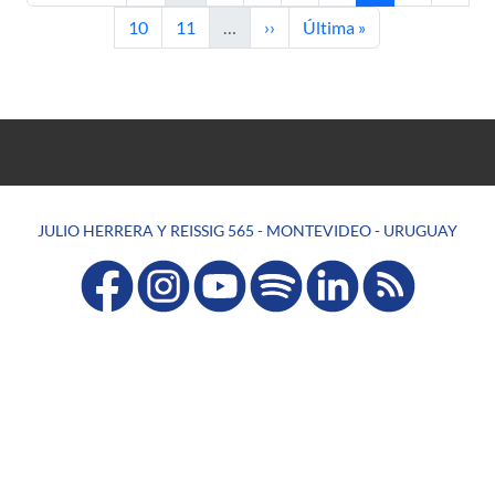
Página
Página
Siguiente página
Última página
10
11
…
››
Última »
JULIO HERRERA Y REISSIG 565 - MONTEVIDEO - URUGUAY