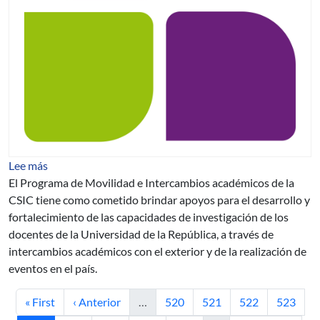
sobre Tercer llamado del Programa de Movilidad e Int
Lee más
El Programa de Movilidad e Intercambios académicos de la
CSIC tiene como cometido brindar apoyos para el desarrollo y
fortalecimiento de las capacidades de investigación de los
docentes de la Universidad de la República, a través de
intercambios académicos con el exterior y de la realización de
eventos en el país.
Primera página
Página anterior
Página
Página
Página
Página
« First
‹ Anterior
…
520
521
522
523