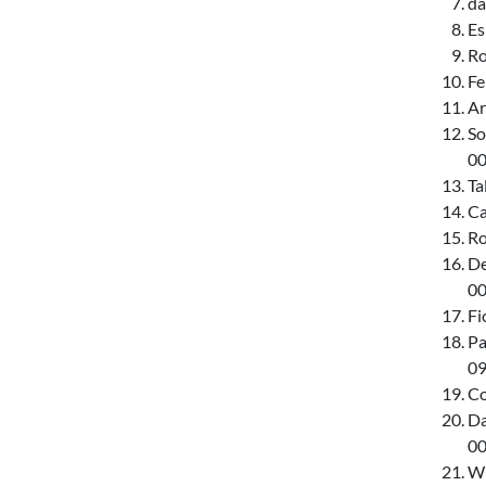
da
Es
Ro
Fe
Ar
So
00
Ta
Ca
Ro
De
00
Fi
Pa
09
Co
Da
00
Wi