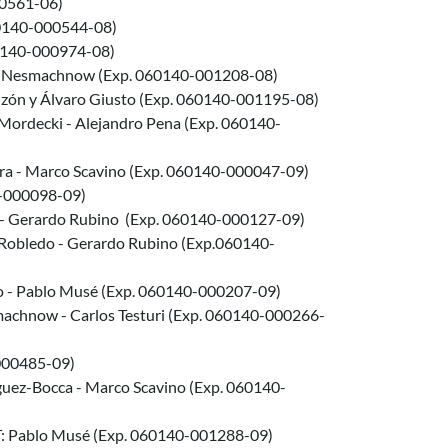
00561-06)
060140-000544-08)
60140-000974-08)
gio Nesmachnow (Exp. 060140-001208-08)
nzón y Álvaro Giusto (Exp. 060140-001195-08)
Mordecki - Alejandro Pena (Exp. 060140-
erra - Marco Scavino (Exp. 060140-000047-09)
0-000098-09)
o - Gerardo Rubino (Exp. 060140-000127-09)
 Robledo - Gerardo Rubino (Exp.060140-
ro - Pablo Musé (Exp. 060140-000207-09)
smachnow - Carlos Testuri (Exp. 060140-000266-
-000485-09)
guez-Bocca - Marco Scavino (Exp. 060140-
T: Pablo Musé (Exp. 060140-001288-09)