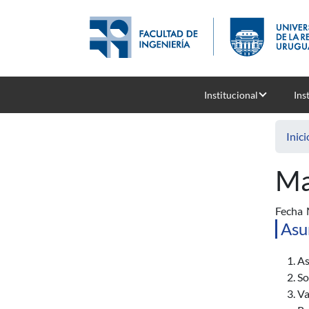
Pasar al contenido principal
Institucional
Ins
Inici
Ma
Fecha
Asu
As
So
Va