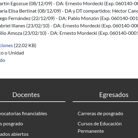
rtín Egozcue (08/12/09) - DA: Ernesto Mordecki (Exp. 060140-
ría Elisa Bertinat (08/12/09) - DA y DT compartidos: Héctor Ca
ego Fernández (22/12/09) - DA: Pablo Monzón (Exp. 060140-00
briel Illanes (23/02/10) - DA: Ernesto Mordecki (Exp. 060140-0
ilio Amoza (23/02/10) - DA: Ernesto Mordecki (Exp. 060140-000
ciones
(22.02 KB)
uto o Unidad
ado
Docentes
Egresados
ocatorias financiables
Carreras de posgrado
s posgrado
Cursos de Educación
Permanente
ados abiertos