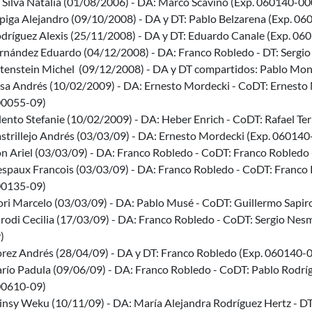
 Silva Natalia (01/08/2006) - DA: Marco Scavino (Exp. 060140-0
piga Alejandro (09/10/2008) - DA y DT: Pablo Belzarena (Exp. 
dríguez Alexis (25/11/2008) - DA y DT: Eduardo Canale (Exp. 0
rnández Eduardo (04/12/2008) - DA: Franco Robledo - DT: Ser
tenstein Michel (09/12/2008) - DA y DT compartidos: Pablo Mo
sa Andrés (10/02/2009) - DA: Ernesto Mordecki - CoDT: Ernesto 
0055-09)
lento Stefanie (10/02/2009) - DA: Heber Enrich - CoDT: Rafael T
strillejo Andrés (03/03/09) - DA: Ernesto Mordecki (Exp. 06014
n Ariel (03/03/09) - DA: Franco Robledo - CoDT: Franco Robled
spaux Francois (03/03/09) - DA: Franco Robledo - CoDT: Franco
0135-09)
ori Marcelo (03/03/09) - DA: Pablo Musé - CoDT: Guillermo Sapi
rodi Cecilia (17/03/09) - DA: Franco Robledo - CoDT: Sergio Ne
)
rez Andrés (28/04/09) - DA y DT: Franco Robledo (Exp. 060140
río Padula (09/06/09) - DA: Franco Robledo - CoDT: Pablo Rodrí
0610-09)
nsy Weku (10/11/09) - DA: María Alejandra Rodríguez Hertz - D