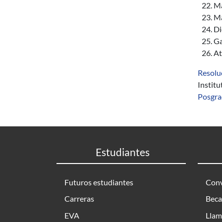
Ma
Ma
Di
Ga
At
Resolu
Instit
Posgr
Estudiantes
Futuros estudiantes
Conv
Carreras
Beca
EVA
Llam