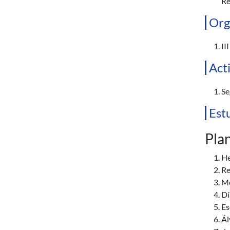
Re
Org
II
Act
Se
Est
Plan
He
Re
Me
Dí
Es
Ál