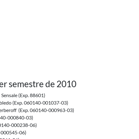
imer semestre de 2010
 Sensale (Exp. 88601)
Robledo (Exp. 060140-001037-03)
erberoff (Exp. 060140-000963-03)
0140-000840-03)
060140-000238-06)
0-000545-06)