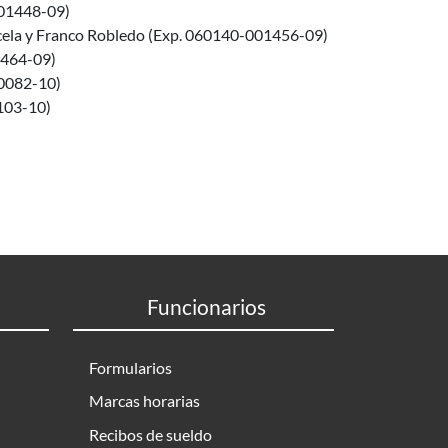
001448-09)
ncela y Franco Robledo (Exp. 060140-001456-09)
1464-09)
00082-10)
103-10)
Funcionarios
Formularios
Marcas horarias
Recibos de sueldo