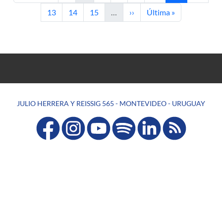
Página
Página
Página
Siguiente página
Última página
13
14
15
…
››
Última »
JULIO HERRERA Y REISSIG 565 - MONTEVIDEO - URUGUAY