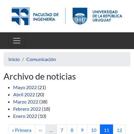
Pasar al contenido principal
Inicio
Comunicación
Archivo de noticias
Mayo 2022
(21)
Abril 2022
(20)
Marzo 2022
(38)
Febrero 2022
(18)
Enero 2022
(10)
Primera página
Página anterior
Página
Página
Página
Página
Página actual
Página
« Primera
‹‹
…
7
8
9
10
11
12