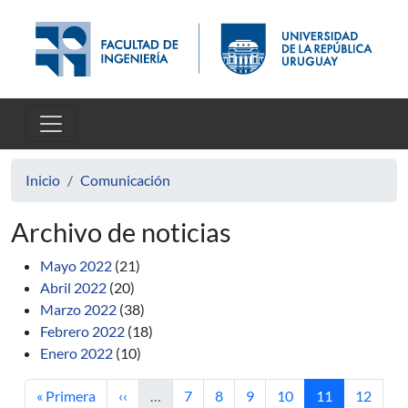
Pasar al contenido principal
Inicio
Comunicación
Archivo de noticias
Mayo 2022
(21)
Abril 2022
(20)
Marzo 2022
(38)
Febrero 2022
(18)
Enero 2022
(10)
Primera página
Página anterior
Página
Página
Página
Página
Página actual
Página
« Primera
‹‹
…
7
8
9
10
11
12