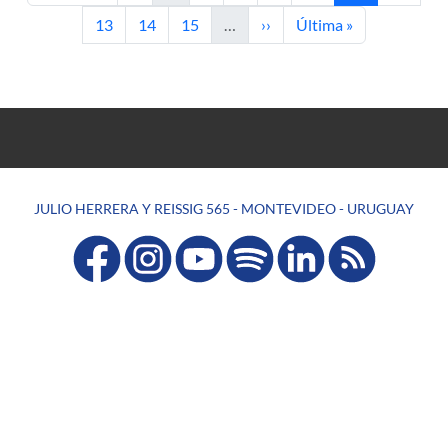
Página
Página
Página
Siguiente página
Última página
13
14
15
…
››
Última »
JULIO HERRERA Y REISSIG 565 - MONTEVIDEO - URUGUAY