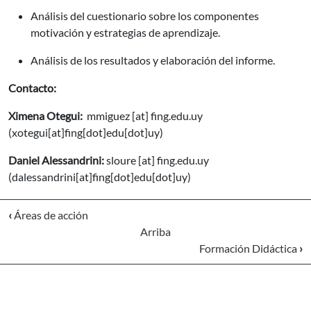
Análisis del cuestionario sobre los componentes
motivación y estrategias de aprendizaje.
Análisis de los resultados y elaboración del informe.
Contacto:
Ximena Otegui:
mmiguez
[at]
fing.edu.uy
(xotegui[at]fing[dot]edu[dot]uy)
Daniel Alessandrini:
sloure
[at]
fing.edu.uy
(dalessandrini[at]fing[dot]edu[dot]uy)
‹
Áreas de acción
Arriba
Formación Didáctica
›