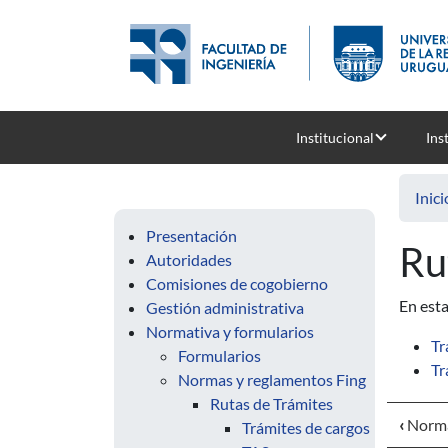
Pasar al contenido principal
Institucional
Ins
Inici
Presentación
Ru
Autoridades
Comisiones de cogobierno
En esta
Gestión administrativa
Normativa y formularios
Tr
Formularios
Tr
Normas y reglamentos Fing
Rutas de Trámites
‹
Norma
Trámites de cargos