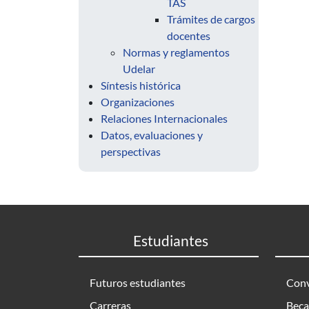
TAS
Trámites de cargos
docentes
Normas y reglamentos
Udelar
Síntesis histórica
Organizaciones
Relaciones Internacionales
Datos, evaluaciones y
perspectivas
Estudiantes
Futuros estudiantes
Conv
Carreras
Beca