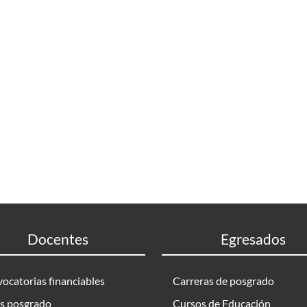
Docentes
Egresados
ocatorias financiables
Carreras de posgrado
s posgrado
Cursos de Educación