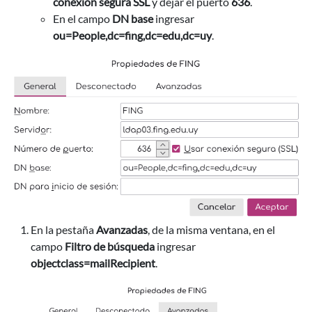
conexión segura SSL
y dejar el puerto
636
.
En el campo
DN base
ingresar
ou=People,dc=fing,dc=edu,dc=uy
.
En la pestaña
Avanzadas
, de la misma ventana, en el
campo
Filtro de búsqueda
ingresar
objectclass=mailRecipient
.