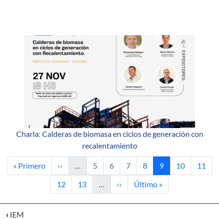
Charla: Calderas de biomasa en ciclos de generación con
recalentamiento
Primera página
Página anterior
Página
Página
Página
Página
Página actual
Página
Págin
« Primero
‹‹
…
5
6
7
8
9
10
11
Página
Página
Siguiente página
Última página
12
13
…
››
Último »
‹
IEM