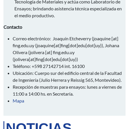
Tecnología de Materiales y actúa como Laboratorio de
Ensayos; brindando asistencia técnica especializada en
el medio productivo.
Contacto
Correo electrónico: Joaquín Etcheverry (
joaquine
[at]
fing.edu.uy
(joaquine[at]fing[dot]edu[dot]uy)
), Johana
Olivera (
jolivera
[at]
fing.edu.uy
(jolivera[at]fing[dot]edu[dot]uy)
)
Teléfono: +598 27142714 int. 16100
Ubicación: Cuerpo sur del edificio central de la Facultad
de Ingeniería (Julio Herrera y Reissig 565, Montevideo).
Recepción de muestras para ensayos: lunes a viernes de
11:00 a 14:00 hs. en Secretaría.
Mapa
NOTICIAS