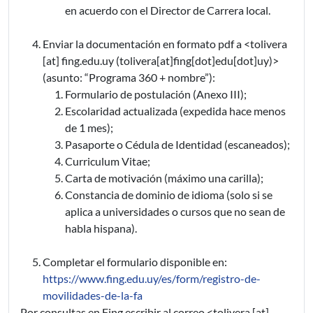
en acuerdo con el Director de Carrera local.
Enviar la documentación en formato pdf a <
tolivera
[at]
fing.edu.uy
(tolivera[at]fing[dot]edu[dot]uy)
>
(asunto: “Programa 360 + nombre”):
Formulario de postulación (Anexo III);
Escolaridad actualizada (expedida hace menos
de 1 mes);
Pasaporte o Cédula de Identidad (escaneados);
Curriculum Vitae;
Carta de motivación (máximo una carilla);
Constancia de dominio de idioma (solo si se
aplica a universidades o cursos que no sean de
habla hispana).
Completar el formulario disponible en:
https://www.fing.edu.uy/es/form/registro-de-
movilidades-de-la-fa
Por consultas en Fing escribir al correo <
tolivera
[at]