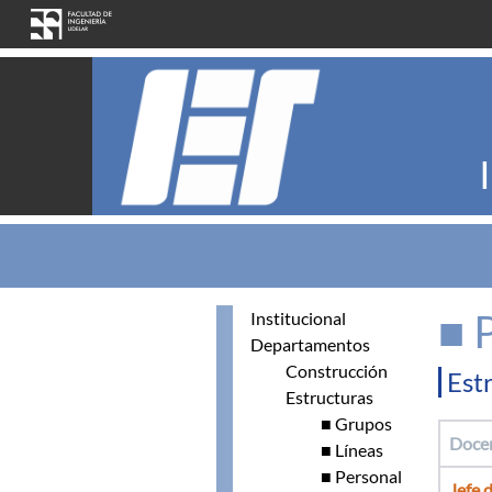
Pasar al contenido principal
■ 
Institucional
Departamentos
Construcción
Est
Estructuras
■ Grupos
Doce
■ Líneas
■ Personal
Jefe 