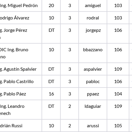
Ing. Miguel Pedrón
20
3
amiguel
103
Rodrigo Álvarez
10
3
rodral
103
ng. Jorge Pérez
DT
3
jorgepz
106
a
IC Ing. Bruno
10
3
bbazzano
106
ano
ng. Agustín Spalvier
DT
3
aspalvier
109
g. Pablo Castrillo
DT
3
pabloc
106
ng. Pablo Páez
16
3
ppaez
104
Ing. Leandro
DT
2
ldaguiar
109
nech
Adrián Russi
10
2
arussi
105