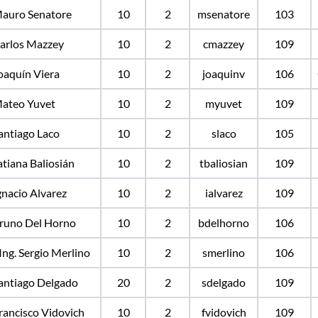
Mauro Senatore
10
2
msenatore
103
Carlos Mazzey
10
2
cmazzey
109
Joaquín Viera
10
2
joaquinv
106
Mateo Yuvet
10
2
myuvet
109
Santiago Laco
10
2
slaco
105
Tatiana Baliosián
10
2
tbaliosian
109
Ignacio Alvarez
10
2
ialvarez
109
Bruno Del Horno
10
2
bdelhorno
106
Ing. Sergio Merlino
10
2
smerlino
106
Santiago Delgado
20
2
sdelgado
109
Francisco Vidovich
10
2
fvidovich
109