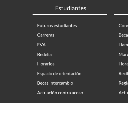
Estudiantes
Futuros estudiantes
Conv
Carreras
Beca
EVA
Llam
Bedelia
Marc
Horarios
Hora
Espacio de orientación
Reci
Becas intercambio
Regl
Actuación contra acoso
Actu