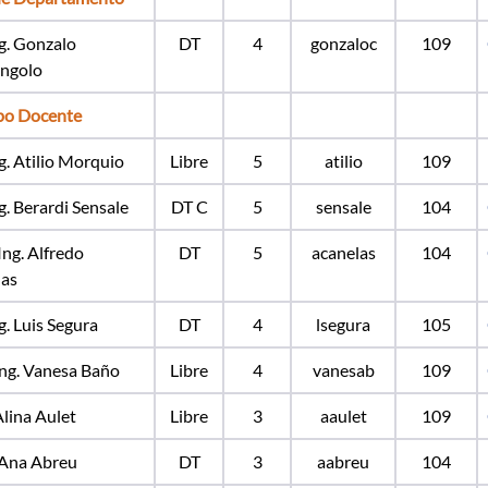
ng. Gonzalo
DT
4
gonzaloc
109
ngolo
po Docente
ng. Atilio Morquio
Libre
5
atilio
109
ng. Berardi Sensale
DT C
5
sensale
104
Ing. Alfredo
DT
5
acanelas
104
las
g. Luis Segura
DT
4
lsegura
105
Ing. Vanesa Baño
Libre
4
vanesab
109
Alina Aulet
Libre
3
aaulet
109
 Ana Abreu
DT
3
aabreu
104