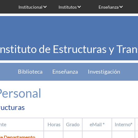
Institucional
Institutos
Enseñanza
Instituto de Estructuras y Tra
Biblioteca
Enseñanza
Investigación
Personal
ructuras
nte
Horas
Grado
eMail *
Interno*
de Departamento