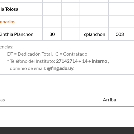
ia Tolosa
onarios
Cinthia Planchon
30
cplanchon
003
encias:
 Dedicación Total, C = Contratado
* Teléfono del Instituto:
27142714 + 14 + interno
,
inio de email:
@fing.edu.uy
.
eas
Arriba