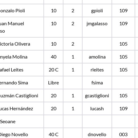
Gonzalo Pioli
10
2
gpioli
109
Juan Manuel
10
2
jmgalasso
109
sso
Victoria Olivera
10
2
105
Anyela Molina
40
1
amolina
105
afael Leites
20 C
1
rleites
105
Fernando Sima
Libre
fsima
Guzmán Castiglioni
20
1
gcastiglioni
105
Lucas Hernández
20
1
lucash
109
 Seoane
Diego Novello
40 C
dnovello
003