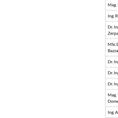
Mag. 
Ing. 
Dr. I
Zerp
MSc D
Bazz
Dr. I
Dr. In
Dr. I
Mag. 
Dome
Ing. 