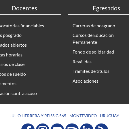
Docentes
Egresados
ocatorias financiables
Carreras de posgrado
s posgrado
Cursos de Educación
Permanente
ados abiertos
Fondo de solidaridad
as horarias
Reválidas
rios de clase
Trámites de títulos
bos de sueldo
Asociaciones
amentos
ación contra acoso
JULIO HERRERA Y REISSIG 565 - MONTEVIDEO - URUGUAY