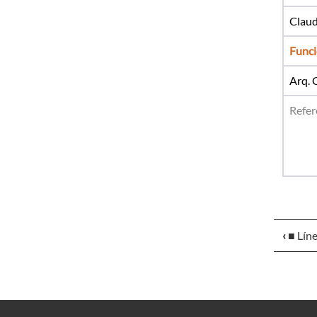
Claud
Funci
Arq. 
Refer
DT =
dom
‹
■ Lín