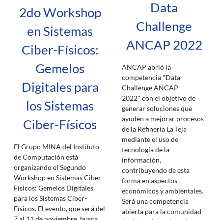
Data
2do Workshop
Challenge
en Sistemas
ANCAP 2022
Ciber-Físicos:
Gemelos
ANCAP abrió la
competencia "Data
Digitales para
Challenge ANCAP
2022" con el objetivo de
los Sistemas
generar soluciones que
ayuden a mejorar procesos
Ciber-Físicos
de la Refinería La Teja
mediante el uso de
El Grupo MINA del Instituto
tecnología de la
de Computación está
información,
organizando el Segundo
contribuyendo de esta
Workshop en Sistemas Ciber-
forma en aspectos
Físicos: Gemelos Digitales
económicos y ambientales.
para los Sistemas Ciber-
Será una competencia
Físicos. El evento, que será del
abierta para la comunidad
7 al 11 de noviembre, busca