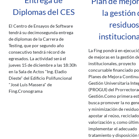
Entrega de
Plan de mejor
Diplomas del CES
la gestión
residuos
El Centro de Ensayos de Software
tendrá su decimosegunda entrega
institucion
de diplomas de la Carrera de
Testing, que por segundo año
La Fing pondrá en ejecuci
consecutivo tendrá récord de
de mejoras en la gestión d
egresados. La actividad será el
institucionales, proyecto
jueves 15 de diciembre a las 18:30h
concursable financiado po
en la Sala de Actos "Ing. Eladio
Planes de Mejora Continua
Dieste" del Edificio Polifuncional
Gestión Universitaria Inte
"José Luis Massera" de
(PROGUI) del Prorrectora
Fing.Cronograma
Gestión.Como primera est
busca promover la no gen
y minimización de residuo
apostar al reúso, reciclado
valorización y, como últim
implementar el adecuado
tratamiento y disposición 