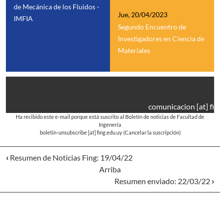
de Mecánica de los Fluidos -
Jue, 20/04/2023
IMFIA
Segundo Encuentro de
Investigadores en Ciencia de
Materiales
comunicacion
[at]
fin
Ha recibido este e-mail porque está suscrito al Boletín de noticias de Facultad de
Ingenería
boletin-unsubscribe
[at]
fing.edu.uy
(Cancelar la suscripción)
‹
Resumen de Noticias Fing: 19/04/22
Arriba
Resumen enviado: 22/03/22
›