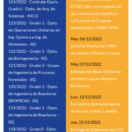
124/2022 - Contrato Equiv.
PEDECIBA: Los orígenes de
Grado1 - Dpto. de Arq. de
una revolución científica y
Sistemas - INCO
cultural en el Uruguay
123/2022 - Grado 1 - Dpto.
posdictadura (1985-1990)
de Operaciones Unitarias en
Ing. Química e Ing. de
Mar, 06/12/2022
Alimentos - IIQ
Roberto Markarian: Mini
122/2022 - Grado 1 - Dpto.
workshop y Honoris Causa
de Bioingeniería - IIQ
Mié, 07/12/2022
121/2022 - Grado 1 - Grupo
Entrega del título de Doctor
de Ingeniería de Procesos
Honoris Causa a Roberto
Forestales - IIQ
Markarian
120/2022 - Grado 1 - Dpto.
de Ingeniería de Reactores
Lun, 12/12/2022
(BIOPROA) - IIQ
Encuentro de Homenaje de
119/2022 - Grado 1 - Dpto.
José León y Marc Lavielle
de Ingeniería de Reactores -
IIQ
Jue, 15/12/2022
118/2022 - Grado3 - Dpto.
Entrega de Diplomas del CES