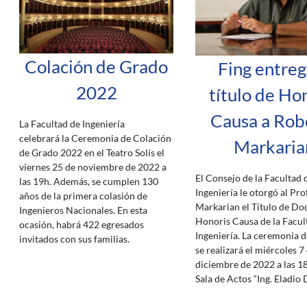
Colación de Grado
Fing entreg
2022
título de Ho
Causa a Rob
La Facultad de Ingeniería
celebrará la Ceremonia de Colación
Markaria
de Grado 2022 en el Teatro Solís el
viernes 25 de noviembre de 2022 a
El Consejo de la Facultad 
las 19h. Además, se cumplen 130
Ingeniería le otorgó al Pro
años de la primera colasión de
Markarian el Título de Do
Ingenieros Nacionales. En esta
Honoris Causa de la Facul
ocasión, habrá 422 egresados
Ingeniería. La ceremonia d
invitados con sus familias.
se realizará el miércoles 7
diciembre de 2022 a las 18
Sala de Actos “Ing. Eladio D