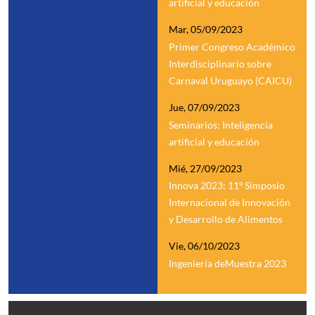
artificial y educación
Mar, 05/09/2023
Primer Congreso Académico
Interdisciplinario sobre
Carnaval Uruguayo (CAICU)
Jue, 07/09/2023
Seminarios: Inteligencia
artificial y educación
Mié, 27/09/2023
Innova 2023: 11º Simposio
Internacional de Innovación
y Desarrollo de Alimentos
Vie, 06/10/2023
Ingeniería deMuestra 2023