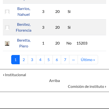
Barrios,
3
20
Si
Nahuel
Benitez,
3
20
Si
Florencia
Beretta,
1
20
No
15203
Piero
Página actual
Página
Página
Página
Página
Página
Página
Siguiente página
Última página
1
2
3
4
5
6
7
››
Último »
‹
Institucional
Arriba
Comisión de instituto
›