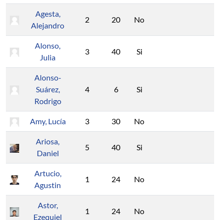
Agesta,
2
20
No
Alejandro
Alonso,
3
40
Si
Julia
Alonso-
Suárez,
4
6
Si
Rodrigo
Amy, Lucía
3
30
No
Ariosa,
5
40
Si
Daniel
Artucio,
1
24
No
Agustin
Astor,
1
24
No
Ezequiel