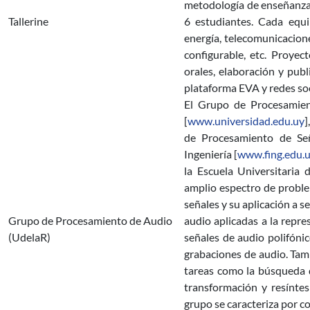
metodología de enseñanza a
Tallerine
6 estudiantes. Cada equi
energía, telecomunicacion
configurable, etc. Proyec
orales, elaboración y publ
plataforma EVA y redes soc
El Grupo de Procesamient
[
www.universidad.edu.uy
]
de Procesamiento de Señal
Ingeniería [
www.fing.edu.
la Escuela Universitaria 
amplio espectro de proble
señales y su aplicación a s
Grupo de Procesamiento de Audio
audio aplicadas a la repre
(UdelaR)
señales de audio polifónic
grabaciones de audio. Tamb
tareas como la búsqueda d
transformación y resíntes
grupo se caracteriza por 