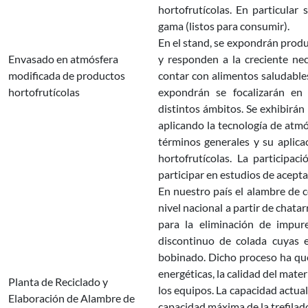
hortofrutícolas. En particular
gama (listos para consumir).
En el stand, se expondrán produ
Envasado en atmósfera
y responden a la creciente ne
modificada de productos
contar con alimentos saludable
hortofrutícolas
expondrán se focalizarán en
distintos ámbitos. Se exhibirá
aplicando la tecnología de atmó
términos generales y su aplica
hortofrutícolas. La participac
participar en estudios de acept
En nuestro país el alambre de 
nivel nacional a partir de chata
para la eliminación de impur
discontinuo de colada cuyas e
bobinado. Dicho proceso ha que
energéticas, la calidad del mat
Planta de Reciclado y
los equipos. La capacidad actual
Elaboración de Alambre de
capacidad máxima de la trefilad