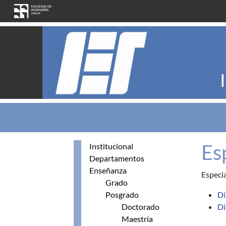
Pasar al contenido principal
Es
Institucional
Departamentos
Enseñanza
Especia
Grado
Posgrado
Di
Doctorado
Di
Maestría