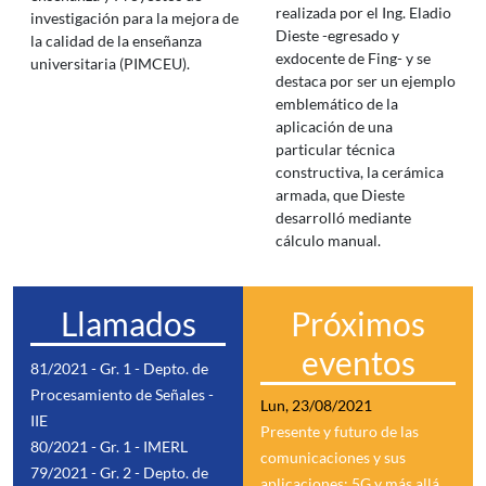
realizada por el Ing. Eladio
investigación para la mejora de
Dieste -egresado y
la calidad de la enseñanza
exdocente de Fing- y se
universitaria (PIMCEU).
destaca por ser un ejemplo
emblemático de la
aplicación de una
particular técnica
constructiva, la cerámica
armada, que Dieste
desarrolló mediante
cálculo manual.
Llamados
Próximos
eventos
81/2021 - Gr. 1 - Depto. de
Procesamiento de Señales -
Lun, 23/08/2021
IIE
Presente y futuro de las
80/2021 - Gr. 1 - IMERL
comunicaciones y sus
79/2021 - Gr. 2 - Depto. de
aplicaciones: 5G y más allá