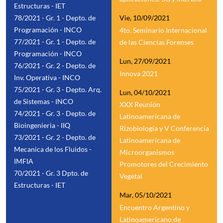
Estructuras - IET
78/2021 - Gr. 1 - Depto. de
Vie, 10/09/2021
Programación - INCO
4to. Seminario Internacional
77/2021 - Gr. 1 - Depto. de
de las Ciencias Forenses
Programación - INCO
Lun, 27/09/2021
76/2021 - Gr. 2 - Depto. de
Innova 2021
Inv. Operativa - INCO
75/2021 - Gr. 3 - Depto. Arq.
Lun, 04/10/2021
de Sistemas - INCO
XXX Reunión
74/2021 - Gr. 3 - Depto. de
Latinoamericana de
Bioingenieria - IIQ
Rizobiología y V Conferencia
73/2021 - Gr. 2 - Depto. de
Latinoamericana de
Mecanica de los Fluidos -
Microorganismos
IMFIA
Promotores del Crecimiento
70/2021 - Gr. 3 Dpto. de
Vegetal
Estructuras - IET
Mar, 05/10/2021
Encuentro Argentino y
Latinoamericano de