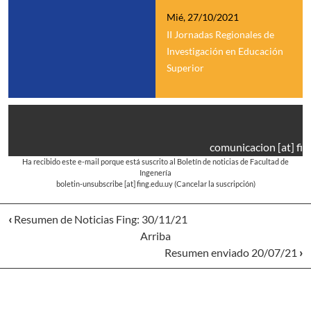
Mié, 27/10/2021
II Jornadas Regionales de
Investigación en Educación
Superior
comunicacion
[at]
fin
Ha recibido este e-mail porque está suscrito al Boletín de noticias de Facultad de
Ingenería
boletin-unsubscribe
[at]
fing.edu.uy
(Cancelar la suscripción)
‹
Resumen de Noticias Fing: 30/11/21
Arriba
Resumen enviado 20/07/21
›