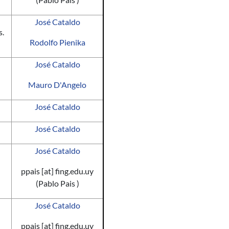
José Cataldo
s.
Rodolfo Pienika
José Cataldo
Mauro D'Angelo
José Cataldo
José Cataldo
José Cataldo
ppais
[at]
fing.edu.uy
(Pablo Pais )
José Cataldo
ppais
[at]
fing.edu.uy