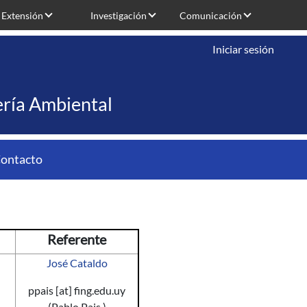
Extensión
Investigación
Comunicación
Iniciar sesión
iería Ambiental
ontacto
Referente
José Cataldo
ppais
[at]
fing.edu.uy
(Pablo Pais )